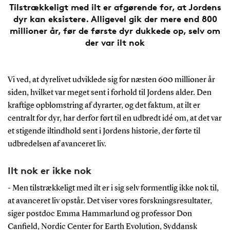
Tilstrækkeligt med ilt er afgørende for, at Jordens
dyr kan eksistere. Alligevel gik der mere end 800
millioner år, før de første dyr dukkede op, selv om
der var ilt nok
Vi ved, at dyrelivet udviklede sig for næsten 600 millioner år
siden, hvilket var meget sent i forhold til Jordens alder. Den
kraftige opblomstring af dyrarter, og det faktum, at ilt er
centralt for dyr, har derfor ført til en udbredt idé om, at det var
et stigende iltindhold sent i Jordens historie, der førte til
udbredelsen af avanceret liv.
Ilt nok er ikke nok
- Men tilstrækkeligt med ilt er i sig selv formentlig ikke nok til,
at avanceret liv opstår. Det viser vores forskningsresultater,
siger postdoc Emma Hammarlund og professor Don
Canfield, Nordic Center for Earth Evolution, Syddansk