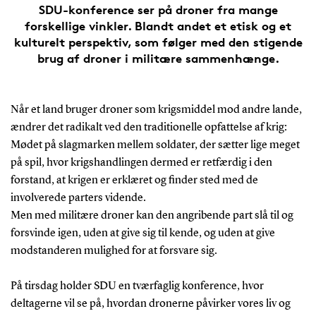
SDU-konference ser på droner fra mange
forskellige vinkler. Blandt andet et etisk og et
kulturelt perspektiv, som følger med den stigende
brug af droner i militære sammenhænge.
Når et land bruger droner som krigsmiddel mod andre lande,
ændrer det radikalt ved den traditionelle opfattelse af krig:
Mødet på slagmarken mellem soldater, der sætter lige meget
på spil, hvor krigshandlingen dermed er retfærdig i den
forstand, at krigen er erklæret og finder sted med de
involverede parters vidende.
Men med militære droner kan den angribende part slå til og
forsvinde igen, uden at give sig til kende, og uden at give
modstanderen mulighed for at forsvare sig.
På tirsdag holder SDU en tværfaglig konference, hvor
deltagerne vil se på, hvordan dronerne påvirker vores liv og