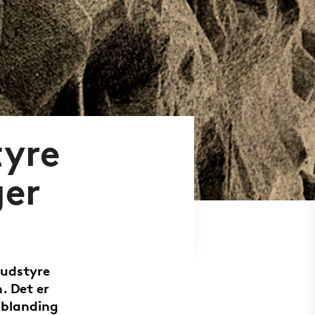
tyre
ger
 udstyre
. Det er
ndblanding