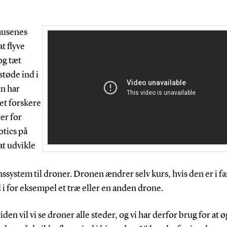
musenes
at flyve
og tæt
støde ind i
n har
et forskere
er for
tics på
at udvikle
nssystem til droner. Dronen ændrer selv kurs, hvis den er i far
d i for eksempel et træ eller en anden drone.
tiden vil vi se droner alle steder, og vi har derfor brug for at 