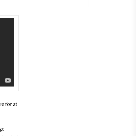
e for at
øge