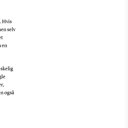
. Hvis
nen selv
et
m en
eskelig
gle
r,
en også