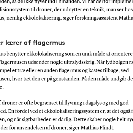
den, så de ikke flyver ind i hinanden. Vi har derfor impleme
lisionssystem til droner, der udnytter en teknik, man ser hos
s, nemlig ekkolokalisering, siger forskningsassistent Mathi
r lærer af flagermus
s benytter ekkolokalisering som en unik måde at orientere 
 Flagermusen udsender nogle ultralydsskrig. Når lydbølgen
mpel et træ eller en anden flagermus og kastes tilbage, ved
usen, hvor tæt den er på genstanden. På den måde undgår de
e.
f droner er ofte begrænset til flyvning i dagslys og med god
ed. En fordel ved et ekkolokaliseringssystem er, at det også
n, og når sigtbarheden er dårlig. Dette skaber nogle helt ny
er for anvendelsen af droner, siger Mathias Flindt.