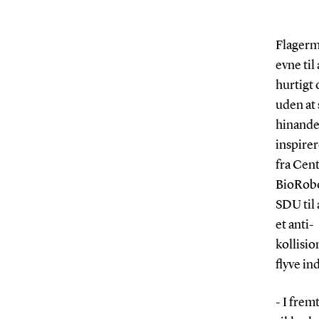
Flager
evne til 
hurtigt 
uden at 
hinande
inspirer
fra Cent
BioRobo
SDU til 
et anti-
kollisio
flyve in
- I frem