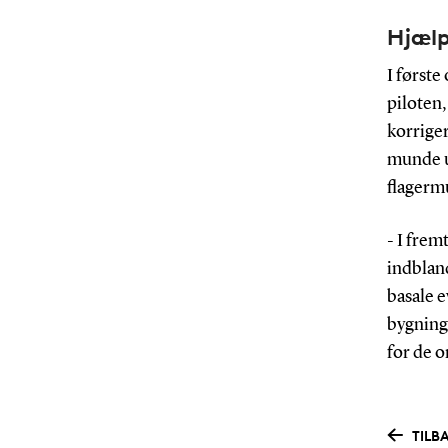
Hjælp
I første
piloten,
korriger
munde ud
flagerm
- I frem
indbland
basale e
bygninge
for de o
TILB