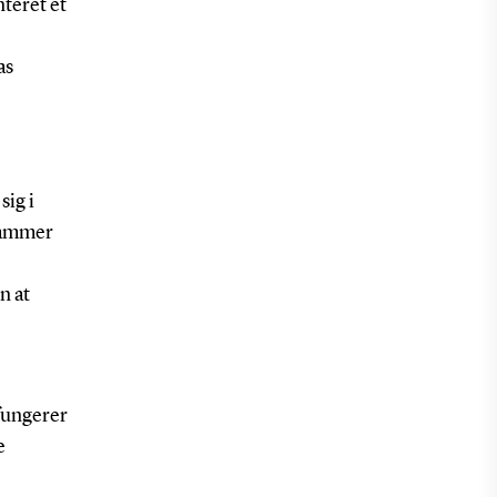
nteret et
as
sig i
 rammer
n at
 fungerer
e