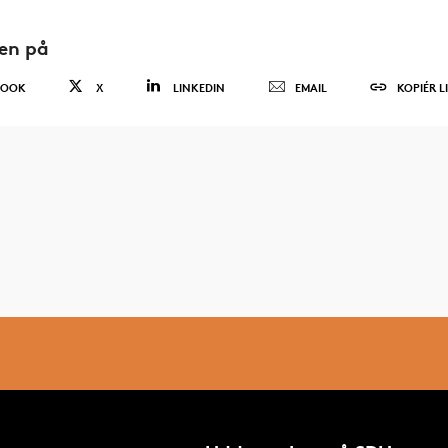
den på
BOOK
X
LINKEDIN
EMAIL
KOPIÉR L