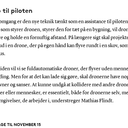
 til piloten
 omgang er den nye teknik tænkt som en assistance til piloten
 som styrer dronen, styrer den for tæt på en bygning, vil dro
e og holde en fornuftig afstand. På længere sigt skal projekt
 i en drone, der på egen hånd kan flyve rundt i en skov, so
us.
tiden vil vi se fuldautomatiske droner, der flyver uden menn
ing. Men for at det kan lade sig gøre, skal dronerne have no
vner og sanser. At kunne undgå at kollidere med andre drone
r eller mennesker, er essentielt, både for dronerne selv, m
mgivelser, de arbejder i, understreger Mathias Flindt.
AGE TIL NOVEMBER 15