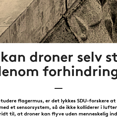
kan droner selv s
enom forhindrin
studere flagermus, er det lykkes SDU-forskere at
med et sensorsystem, så de ikke kolliderer i luften
ridt til, at droner kan flyve uden menneskelig i