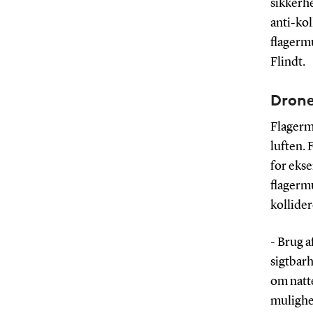
sikkerhe
anti-kol
flagermu
Flindt.
Drone
Flagermu
luften.
for ekse
flagerm
kollider
- Brug a
sigtbarh
om natte
mulighed