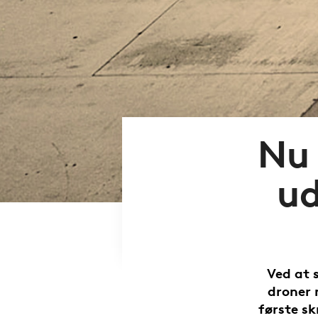
Nu 
ud
Ved at 
droner 
første sk