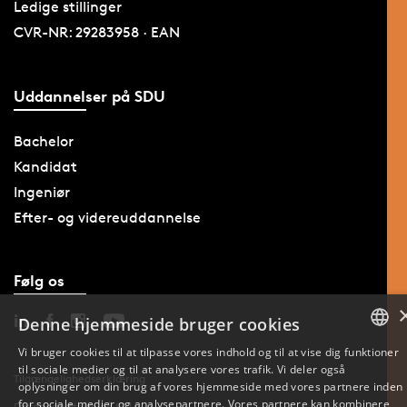
Ledige stillinger
CVR-NR: 29283958 · EAN
Uddannelser på SDU
Bachelor
Kandidat
Ingeniør
Efter- og videreuddannelse
Følg os
Denne hjemmeside bruger cookies
Vi bruger cookies til at tilpasse vores indhold og til at vise dig funktioner
til sociale medier og til at analysere vores trafik. Vi deler også
DANISH
Tilgængelighedserklæring
oplysninger om din brug af vores hjemmeside med vores partnere inden
for sociale medier og analysepartnere. Vores partnere kan kombinere
Databeskyttelse på SDU