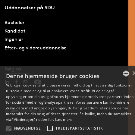
Uddannelser på SDU
Bachelor
Kandidat
Ingeniør
Efter- og videreuddannelse
Følg os
Denne hjemmeside bruger cookies
Vi bruger cookies til at tilpasse vores indhold og til at vise dig funktioner
til sociale medier og til at analysere vores trafik. Vi deler også
DANISH
oplysninger om din brug af vores hjemmeside med vores partnere inden
Tilgængelighedserklæring
for sociale medier og analysepartnere. Vores partnere kan kombinere
ENGLISH
disse data med andre oplysninger, du har givet dem, eller som de har
Databeskyttelse på SDU
indsamlet fra din brug af deres tjenester. Se hvilke, inden du samtykker
DANISH
via "Vis detaljer" neden for.
Læs mere
Cookie-indstillinger
NØDVENDIGE
TREDJEPARTSSTATISTIK
Whistleblowerordning på SDU