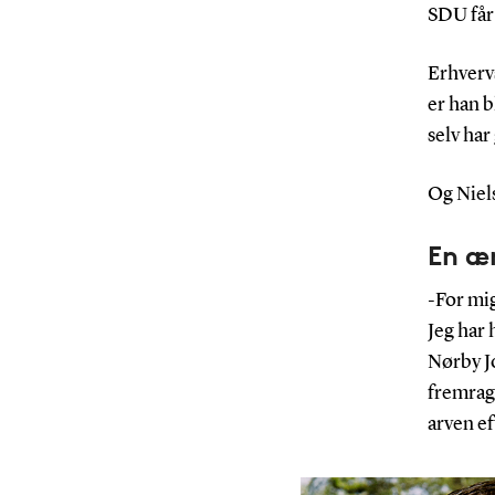
SDU får
Erhverv
er han b
selv har
Og Niels
En æ
-For mi
Jeg har
Nørby J
fremrag
arven ef