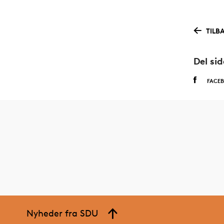
TILB
Del si
FACE
Nyheder fra SDU