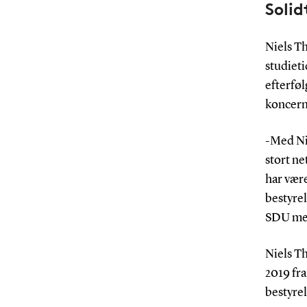
Solid
Niels Th
studiet
efterfø
koncern
-Med Ni
stort ne
har vær
bestyrel
SDU med
Niels T
2019 fra
bestyrel