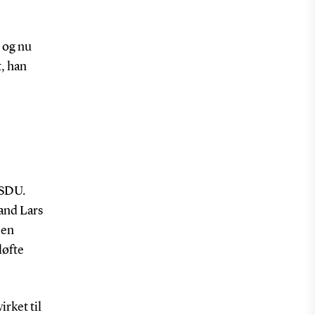
 og nu
, han
 SDU.
and Lars
 en
løfte
rket til