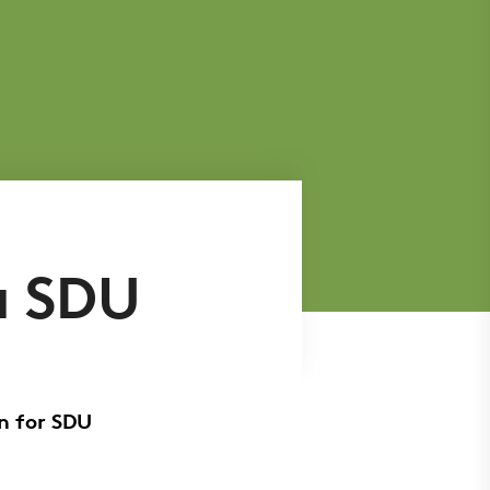
å SDU
n for SDU