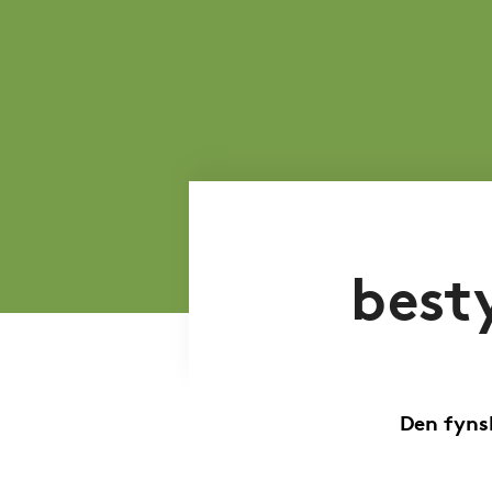
best
Den fyns