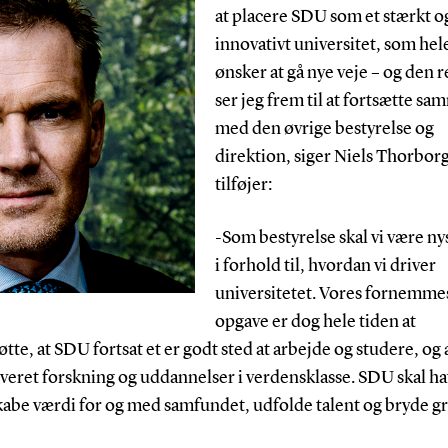
at placere SDU som et stærkt o
innovativt universitet, som hel
ønsker at gå nye veje – og den 
ser jeg frem til at fortsætte s
med den øvrige bestyrelse og
direktion, siger Niels Thorbor
tilføjer:
-Som bestyrelse skal vi være ny
i forhold til, hvordan vi driver
universitetet. Vores fornemme
opgave er dog hele tiden at
tte, at SDU fortsat et er godt sted at arbejde og studere, og 
everet forskning og uddannelser i verdensklasse. SDU skal h
skabe værdi for og med samfundet, udfolde talent og bryde g