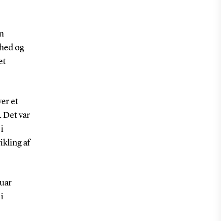
in
mhed og
et
er et
. Det var
i
ikling af
nuar
i