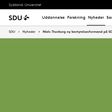
Syddansk Universitet
Uddannelse
Forskning
Nyheder
Sa
SDU
Nyheder
Niels Thorborg ny bestyrelsesformand på S