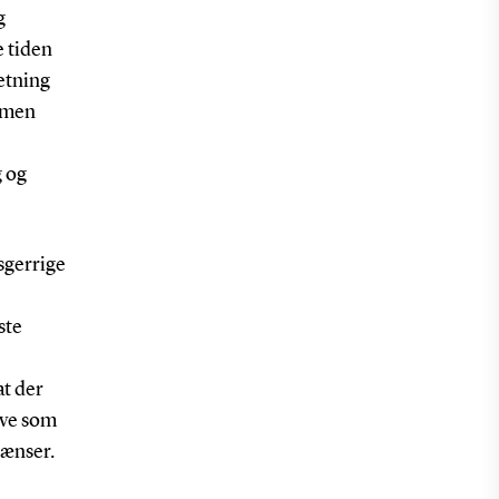
g
e tiden
retning
ammen
g og
sgerrige
ste
at der
ave som
rænser.