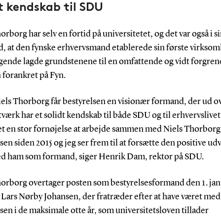
t kendskab til SDU
orborg har selv en fortid på universitetet, og det var også i s
id, at den fynske erhvervsmand etablerede sin første virkso
lgende lagde grundstenene til en omfattende og vidt forgren
 forankret på Fyn.
els Thorborg får bestyrelsen en visionær formand, der ud ov
tværk har et solidt kendskab til både SDU og til erhvervslivet
et en stor fornøjelse at arbejde sammen med Niels Thorborg 
sen siden 2015 og jeg ser frem til at forsætte den positive udv
 ham som formand, siger Henrik Dam, rektor på SDU.
horborg overtager posten som bestyrelsesformand den 1. ja
 Lars Nørby Johansen, der fratræder efter at have været med 
sen i de maksimale otte år, som universitetsloven tillader