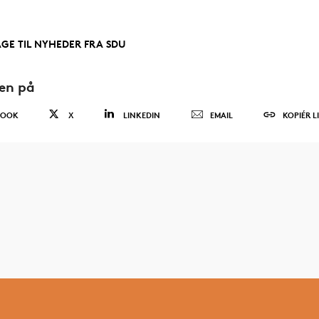
AGE TIL NYHEDER FRA SDU
den på
BOOK
X
LINKEDIN
EMAIL
KOPIÉR L