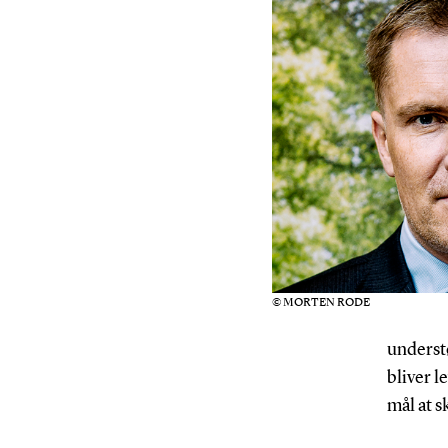
© MORTEN RODE
understø
bliver l
mål at 