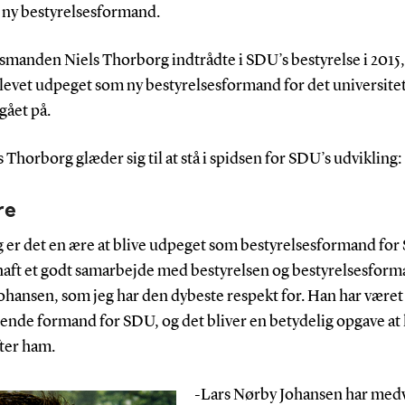
 ny bestyrelsesformand.
smanden Niels Thorborg indtrådte i SDU’s bestyrelse i 2015,
levet udpeget som ny bestyrelsesformand for det universitet
 gået på.
 Thorborg glæder sig til at stå i spidsen for SDU’s udvikling:
re
g er det en ære at blive udpeget som bestyrelsesformand for
 haft et godt samarbejde med bestyrelsen og bestyrelsesform
ohansen, som jeg har den dybeste respekt for. Han har været
ende formand for SDU, og det bliver en betydelig opgave at 
ter ham.
-Lars Nørby Johansen har medvi