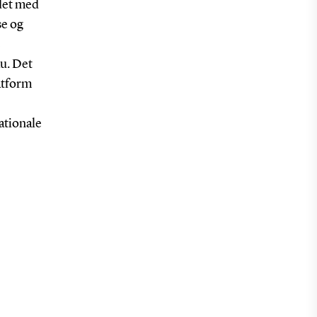
jdet med
se og
e
u. Det
latform
ationale