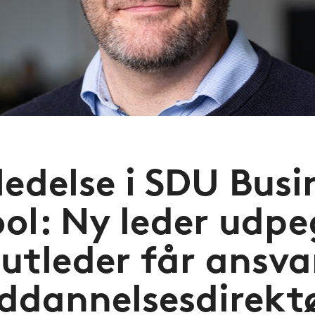
ledelse i SDU Busi
ol: Ny leder udpe
tutleder får ansv
ddannelsesdirekt