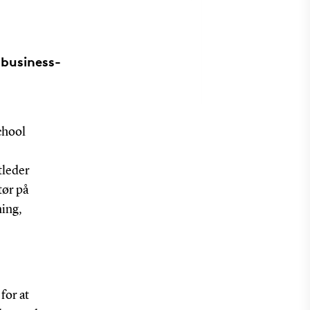
 business-
chool
tleder
tør på
ning,
for at