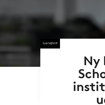
NAVNENYT
Ny 
Scho
insti
u