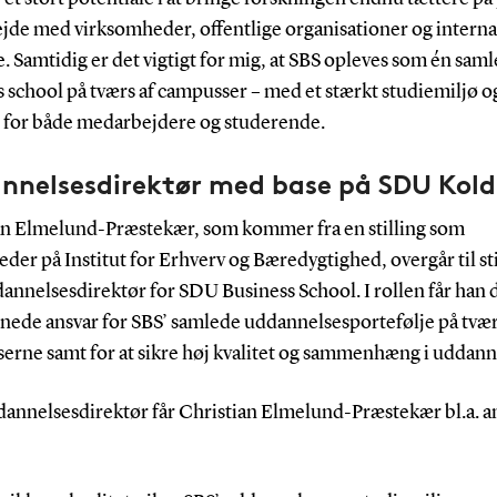
jde med virksomheder, offentlige organisationer og interna
. Samtidig er det vigtigt for mig, at SBS opleves som én saml
 school på tværs af campusser – med et stærkt studiemiljø 
for både medarbejdere og studerende.
nnelsesdirektør med base på SDU Kold
an Elmelund-Præstekær, som kommer fra en stilling som
leder på Institut for Erhverv og Bæredygtighed, overgår til st
annelsesdirektør for SDU Business School. I rollen får han 
nede ansvar for SBS’ samlede uddannelsesportefølje på tvær
erne samt for at sikre høj kvalitet og sammenhæng i uddann
annelsesdirektør får Christian Elmelund-Præstekær bl.a. a