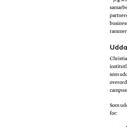
samarbe
partnere
business
rammer 
Udda
Christi
institut
som udd
overord
campuss
Som udd
for: