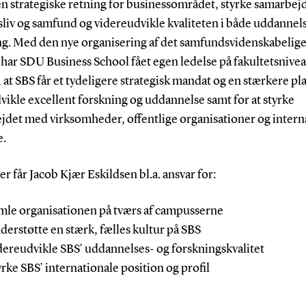
en strategiske retning for businessområdet, styrke samarbe
sliv og samfund og videreudvikle kvaliteten i både uddannel
ng. Med den nye organisering af det samfundsvidenskabelig
har SDU Business School fået egen ledelse på fakultetsnivea
 at SBS får et tydeligere strategisk mandat og en stærkere p
dvikle excellent forskning og uddannelse samt for at styrke
jdet med virksomheder, offentlige organisationer og intern
e.
r får Jacob Kjær Eskildsen bl.a. ansvar for:
amle organisationen på tværs af campusserne
nderstøtte en stærk, fælles kultur på SBS
idereudvikle SBS’ uddannelses- og forskningskvalitet
yrke SBS’ internationale position og profil