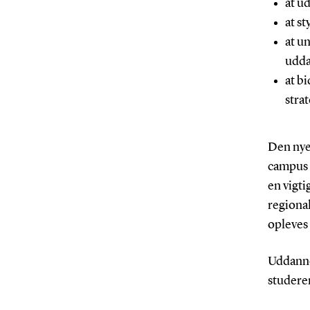
at u
at s
at u
udda
at b
stra
Den nye
campus f
en vigti
regional
opleves
Uddanne
studere