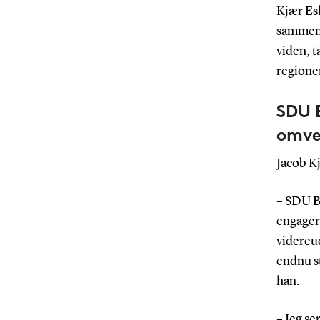
Kjær Esk
sammenh
viden, t
regionen
SDU B
omve
Jacob Kj
– SDU B
engagere
videreud
endnu st
han.
– Jeg se