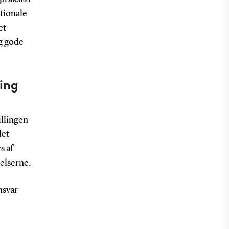
tionale
et
og gode
ing
illingen
det
s af
elserne.
nsvar