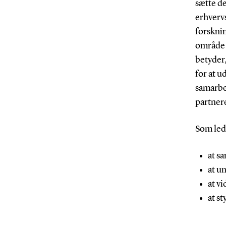
sætte d
erhverv
forskni
område 
betyder,
for at u
samarbe
partner
Som lede
at s
at u
at v
at st