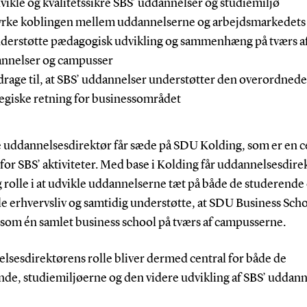
dvikle og kvalitetssikre SBS’ uddannelser og studiemiljø
tyrke koblingen mellem uddannelserne og arbejdsmarkedets
nderstøtte pædagogisk udvikling og sammenhæng på tværs a
nnelser og campusser
idrage til, at SBS’ uddannelser understøtter den overordnede
tegiske retning for businessområdet
 uddannelsesdirektør får sæde på SDU Kolding, som er en c
or SBS’ aktiviteter. Med base i Kolding får uddannelsesdir
g rolle i at udvikle uddannelserne tæt på både de studerende
e erhvervsliv og samtidig understøtte, at SDU Business Sch
 som én samlet business school på tværs af campusserne.
lsesdirektørens rolle bliver dermed central for både de
nde, studiemiljøerne og den videre udvikling af SBS’ uddann