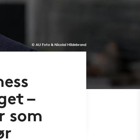
© AU Foto & Nicolai Hildebrand
ness
get –
ar som
ør