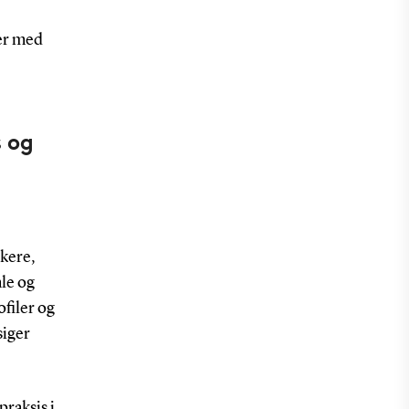
er med
s og
skere,
le og
ofiler og
siger
praksis i