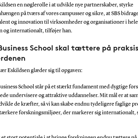
ildsen en nøglerolle i at udvikle nye partnerskaber, styrke
ængen på tværs af vores campusser og sikre, at SBS bidrag
alent og innovation til virksomheder og organisationer i hele
 og internationalt, tilføjer han.
usiness School skal tættere på praksi
rdenen
ær Eskildsen glæder sig til opgaven:
usiness School står på et stærkt fundament med dygtige for
de undervisere og attraktive uddannelser. Mit mål er at sam
vikle de kræfter, så vi kan skabe endnu tydeligere faglige pr
ærkere forskningsmiljøer, der markerer sig internationalt, 
r et stort potentiale i at bringe forskningen endnu tættere på 