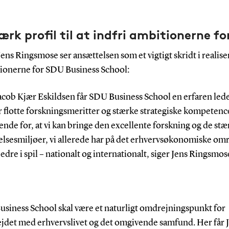
ærk profil til at indfri ambitionerne fo
ens Ringsmose ser ansættelsen som et vigtigt skridt i realis
tionerne for SDU Business School:
acob Kjær Eskildsen får SDU Business School en erfaren lede
r flotte forskningsmeritter og stærke strategiske kompetenc
ende for, at vi kan bringe den excellente forskning og de stæ
lsesmiljøer, vi allerede har på det erhvervsøkonomiske om
dre i spil – nationalt og internationalt, siger Jens Ringsmos
usiness School skal være et naturligt omdrejningspunkt for
jdet med erhvervslivet og det omgivende samfund. Her får 