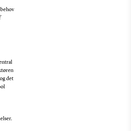
 behov
f
entral
ektøren
 og det
ool
elser.