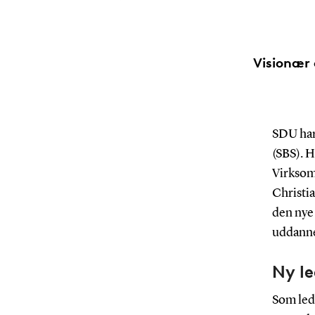
Visionær 
SDU har
(SBS). H
Virksom
Christi
den nye 
uddanne
Ny le
Som lede