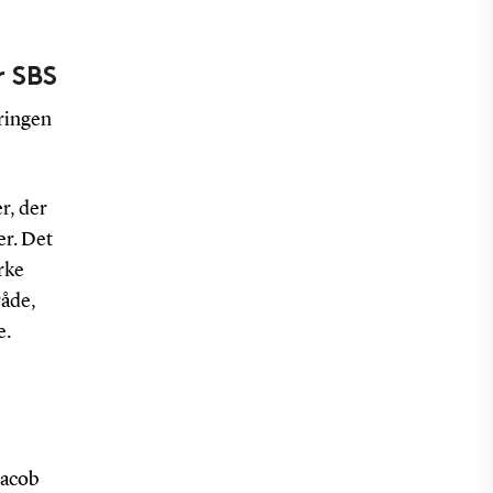
r SBS
eringen
r, der
er. Det
rke
råde,
e.
Jacob