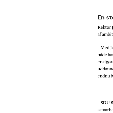
En st
Rektor J
af ambi
– Med J
både ha
er afgør
uddanne
endnu be
– SDU B
samarbe