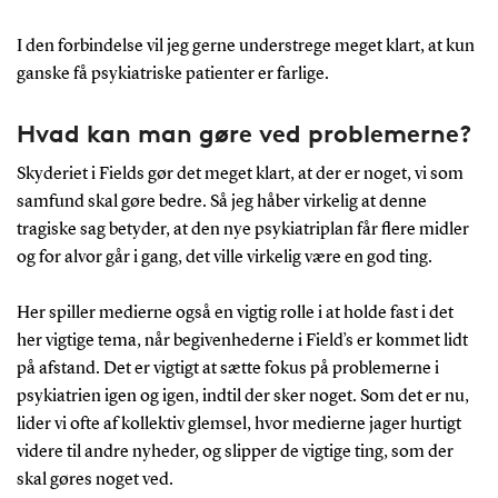
I den forbindelse vil jeg gerne understrege meget klart, at kun
ganske få psykiatriske patienter er farlige.
Hvad kan man gøre ved problemerne?
Skyderiet i Fields gør det meget klart, at der er noget, vi som
samfund skal gøre bedre. Så jeg håber virkelig at denne
tragiske sag betyder, at den nye psykiatriplan får flere midler
og for alvor går i gang, det ville virkelig være en god ting.
Her spiller medierne også en vigtig rolle i at holde fast i det
her vigtige tema, når begivenhederne i Field’s er kommet lidt
på afstand. Det er vigtigt at sætte fokus på problemerne i
psykiatrien igen og igen, indtil der sker noget. Som det er nu,
lider vi ofte af kollektiv glemsel, hvor medierne jager hurtigt
videre til andre nyheder, og slipper de vigtige ting, som der
skal gøres noget ved.