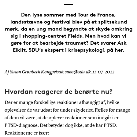
Den lyse sommer med Tour de France,
landsstævne og festival blev på et splitsekund
mørk, da en ung mand begyndte at skyde omkring
sig i shopping-centret Fields. Men hvad kan vi
gøre for at bearbejde traumet? Det svarer Ask
Elklit, SDU’s ekspert i krisepsykologi, på her.
Af Susan Grønbech Kongpetsak,
suko@sdu.dk
,
11-07-2022
Hvordan reagerer de berørte nu?
Der er mange forskellige reaktioner afhængigt af, hvilke
oplevelser de var udsat for under skyderiet. Fælles for mange
af dem vil være, at de oplever reaktioner som indgår i en
PTSD-diagnose. Det betyder dog ikke, at de har PTSD.
Reaktionerne er især: