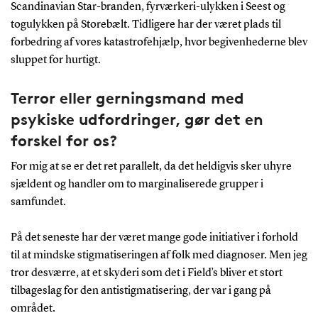
Scandinavian Star-branden, fyrværkeri-ulykken i Seest og
togulykken på Storebælt. Tidligere har der været plads til
forbedring af vores katastrofehjælp, hvor begivenhederne blev
sluppet for hurtigt.
Terror eller gerningsmand med
psykiske udfordringer, gør det en
forskel for os?
For mig at se er det ret parallelt, da det heldigvis sker uhyre
sjældent og handler om to marginaliserede grupper i
samfundet.
På det seneste har der været mange gode initiativer i forhold
til at mindske stigmatiseringen af folk med diagnoser. Men jeg
tror desværre, at et skyderi som det i Field’s bliver et stort
tilbageslag for den antistigmatisering, der var i gang på
området.