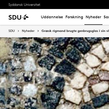
Syddansk Universitet
Uddannelse
Forskning
Nyheder
Sa
SDU
Nyheder
Græsk rigmand brugte genbrugsglas i sin vi