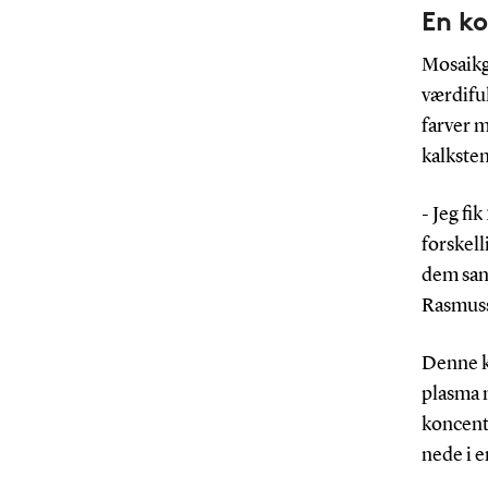
En ko
Mosaikg
værdiful
farver 
kalksten
- Jeg fi
forskell
dem sand
Rasmus
Denne k
plasma 
koncent
nede i e