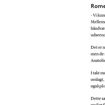
Rome
- Vi kun
Mellemø
håndværk
udseende
Det er n
men de n
Anatoli
I takt m
omlagt, 
også på 
Dette sa