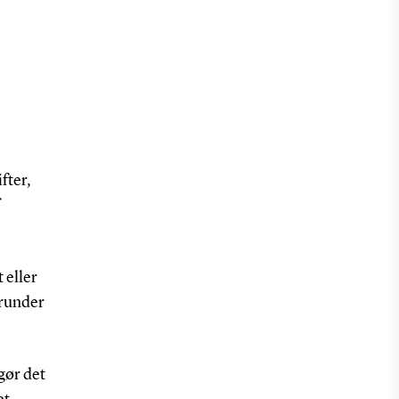
fter,
 eller
erunder
gør det