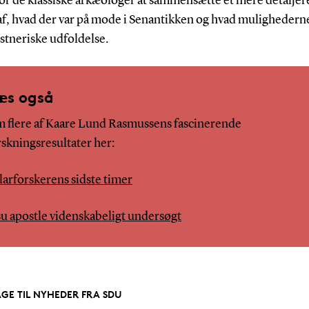
for de klassiske arkæologer at sammensætte et mere detaljer
af, hvad der var på mode i Senantikken og hvad mulighederne
stneriske udfoldelse.
æs også
 flere af Kaare Lund Rasmussens fascinerende
rskningsresultater her:
larforskerens sidste timer
su apostle videnskabeligt undersøgt
AGE TIL NYHEDER FRA SDU