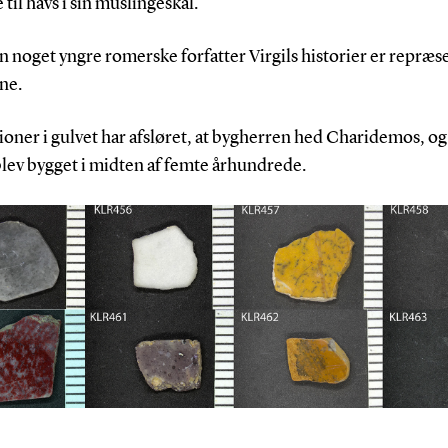
 til havs i sin muslingeskal.
 noget yngre romerske forfatter Virgils historier er repræse
ne.
ioner i gulvet har afsløret, at bygherren hed Charidemos, og
blev bygget i midten af femte århundrede.