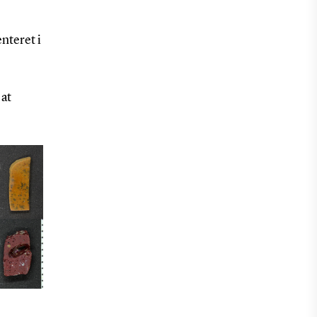
nteret i
 at