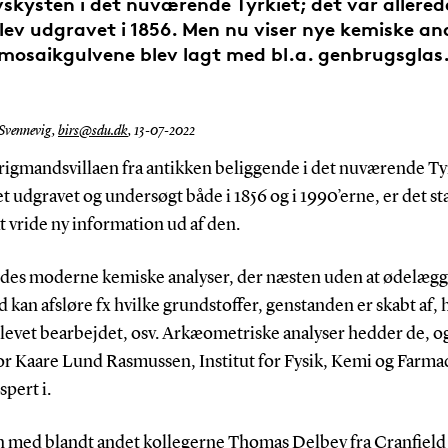
skysten i det nuværende Tyrkiet; det var allerede
lev udgravet i 1856. Men nu viser nye kemiske ana
mosaikgulvene blev lagt med bl.a. genbrugsglas
 Svennevig,
birs@sdu.dk
,
13-07-2022
rigmandsvillaen fra antikken beliggende i det nuværende Ty
t udgravet og undersøgt både i 1856 og i 1990’erne, er det st
t vride ny information ud af den.
ldes moderne kemiske analyser, der næsten uden at ødelægg
 kan afsløre fx hvilke grundstoffer, genstanden er skabt af,
blevet bearbejdet, osv. Arkæometriske analyser hedder de, o
or Kaare Lund Rasmussen, Institut for Fysik, Kemi og Farmac
pert i.
med blandt andet kollegerne Thomas Delbey fra Cranfield