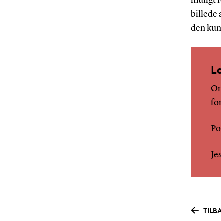
muligt 
billede 
den kun
L
Om
fo
Po
Je
TILB