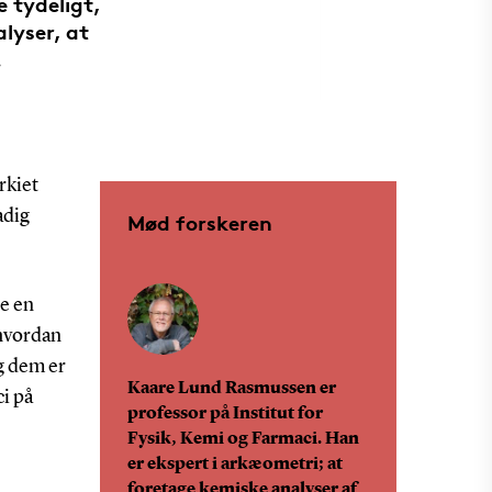
 tydeligt,
lyser, at
.
rkiet
adig
Mød forskeren
e en
 hvordan
g dem er
Kaare Lund Rasmussen er
i på
professor på Institut for
Fysik, Kemi og Farmaci. Han
er ekspert i arkæometri; at
foretage kemiske analyser af