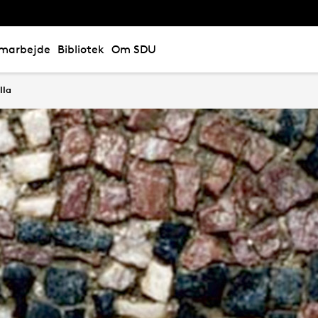
marbejde
Bibliotek
Om SDU
lla