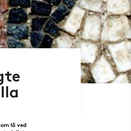
gte
lla
som lå ved