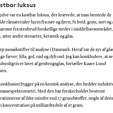
stbar luksus
ulve var en kostbar luksus, der krævede, at man hentede de
de råmaterialer hjem fra nær og fjern; fx hvid, grøn, sort og
marmor fra stenbrud forskellige steder i middelhavsområdet,
, atter andre stenarter, keramik og glas.
k 19 mosaikstifter til analyse i Danmark. Heraf var de syv af glas
ige farver; lilla, gul, rød og dyb rød. Jeg kan konkludere, at se
synligvis er lavet af genbrugsglas, fortæller Kaare Lund
sen.
onklusion bygger på en kemisk analyse, der hedder induktiv
massespektrometri. Med den har forskerholdet bestemt
rationerne af ikke mindre end 27 grundstoffer, nogle af dem
n koncentration på milliardtedele af et gram.