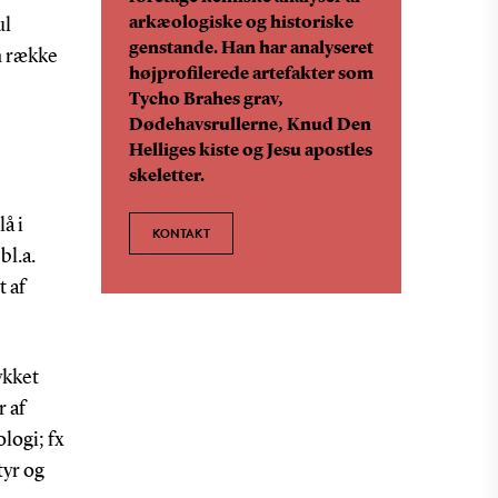
arkæologiske og historiske
ul
genstande. Han har analyseret
n række
højprofilerede artefakter som
Tycho Brahes grav,
Dødehavsrullerne, Knud Den
Helliges kiste og Jesu apostles
skeletter.
å i
KONTAKT
bl.a.
 af
ykket
 af
logi; fx
tyr og