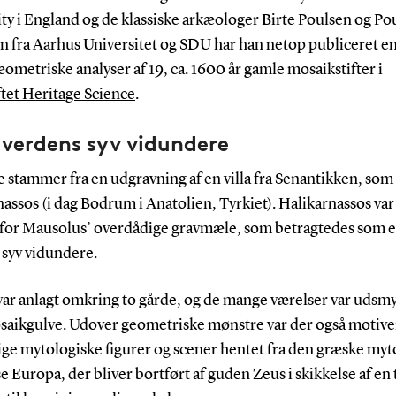
ty i England og de klassiske arkæologer Birte Poulsen og Po
n fra Aarhus Universitet og SDU har han netop publiceret e
ometriske analyser af 19, ca. 1600 år gamle mosaikstifter i
ftet Heritage Science
.
 verdens syv vidundere
e stammer fra en udgravning af en villa fra Senantikken, som l
assos (i dag Bodrum i Anatolien, Tyrkiet). Halikarnassos var 
for Mausolus’ overdådige gravmæle, som betragtedes som et
 syv vidundere.
 var anlagt omkring to gårde, og de mange værelser var udsm
aikgulve. Udover geometriske mønstre var der også motiver
ige mytologiske figurer og scener hentet fra den græske myto
e Europa, der bliver bortført af guden Zeus i skikkelse af en 