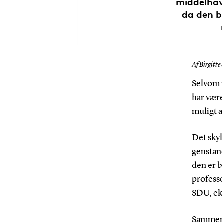
middelhav
da den b
Af Birgitte
Selvom 
har være
muligt a
Det sky
genstand
den er 
profess
SDU, eks
Sammen 