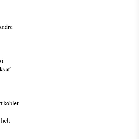
 andre
 i
ks af
t koblet
 helt