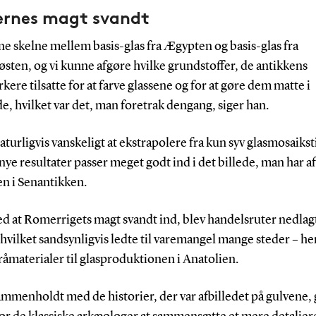
rnes magt svandt
ne skelne mellem basis-glas fra Ægypten og basis-glas fra
sten, og vi kunne afgøre hvilke grundstoffer, de antikkens
ere tilsatte for at farve glassene og for at gøre dem matte i
, hvilket var det, man foretrak dengang, siger han.
aturligvis vanskeligt at ekstrapolere fra kun syv glasmosaiksti
ye resultater passer meget godt ind i det billede, man har af
en i Senantikken.
ed at Romerrigets magt svandt ind, blev handelsruter nedlagt
hvilket sandsynligvis ledte til varemangel mange steder – h
råmaterialer til glasproduktionen i Anatolien.
mmenholdt med de historier, der var afbilledet på gulvene, 