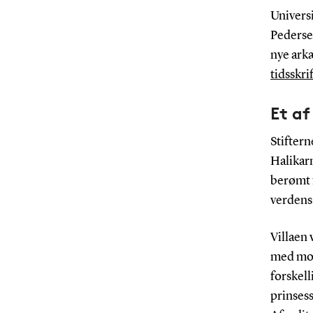
Universi
Pederse
nye arkæ
tidsskri
Et af
Stiftern
Halikarn
berømt 
verdens
Villaen
med mos
forskell
prinsess