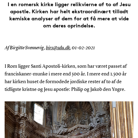
I en romersk kirke ligger relikvierne af to af Jesu
apostle. Kirken har helt ekstraordinært tilladt
kemiske analyser af dem for at få mere at vide
om deres oprindelse.
Af Birgitte Svennevig,
birs@sdu.dk
,
01-02-2021
I Rom ligger Santi Apostoli-kirken, som har været passet af
franciskaner-munke i mere end 500 år. I mere end 1.500 år
har kirken huset de formodede jordiske rester af to af de
tidligste kristne og Jesu apostle: Philip og Jakob den Yngre.