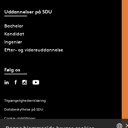
Uddannelser på SDU
Bachelor
Kandidat
Ingeniør
Efter- og videreuddannelse
Følg os
Tilgængelighedserklæring
Databeskyttelse på SDU
Cookie-indstillinger
Whistleblowerordning på SDU