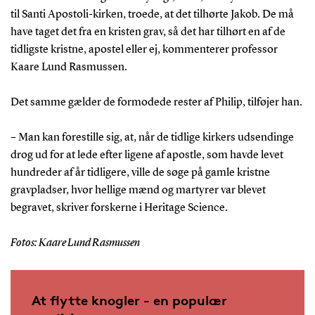
til Santi Apostoli-kirken, troede, at det tilhørte Jakob. De må
have taget det fra en kristen grav, så det har tilhørt en af de
tidligste kristne, apostel eller ej, kommenterer professor
Kaare Lund Rasmussen.
Det samme gælder de formodede rester af Philip, tilføjer han.
– Man kan forestille sig, at, når de tidlige kirkers udsendinge
drog ud for at lede efter ligene af apostle, som havde levet
hundreder af år tidligere, ville de søge på gamle kristne
gravpladser, hvor hellige mænd og martyrer var blevet
begravet, skriver forskerne i Heritage Science.
Fotos: Kaare Lund Rasmussen
At flytte knogler - en populær