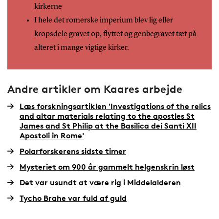
kirkerne
I hele det romerske imperium blev lig eller
kropsdele gravet op, flyttet og genbegravet tæt på
alteret i mange vigtige kirker.
Andre artikler om Kaares arbejde
Læs forskningsartiklen 'Investigations of the relics
and altar materials relating to the apostles St
James and St Philip at the Basilica dei Santi XII
Apostoli in Rome'
Polarforskerens sidste timer
Mysteriet om 900 år gammelt helgenskrin løst
Det var usundt at være rig i Middelalderen
Tycho Brahe var fuld af guld