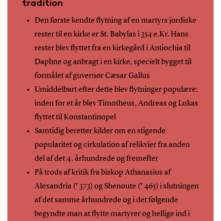
tradition
Den første kendte flytning af en martyrs jordiske
rester til en kirke er St. Babylas i 354 e.Kr. Hans
rester blev flyttet fra en kirkegård i Antiochia til
Daphne og anbragt i en kirke, specielt bygget til
formålet af guvernør Cæsar Gallus
Umiddelbart efter dette blev flytninger populære:
inden for et år blev Timotheus, Andreas og Lukas
flyttet til Konstantinopel
Samtidig beretter kilder om en stigende
popularitet og cirkulation af relikvier fra anden
del af det 4. århundrede og fremefter
På trods af kritik fra biskop Athanasius af
Alexandria († 373) og Shenoute († 465) i slutningen
af det samme århundrede og i det følgende
begyndte man at flytte martyrer og hellige ind i