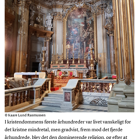
© Kaare Lund Rasmussen
I kristendommens første århundreder var livet vanskeligt for
det kristne mindretal, men gradvist, frem mod det fjerde
århundrede, blev det den dominerende religion, og efter at