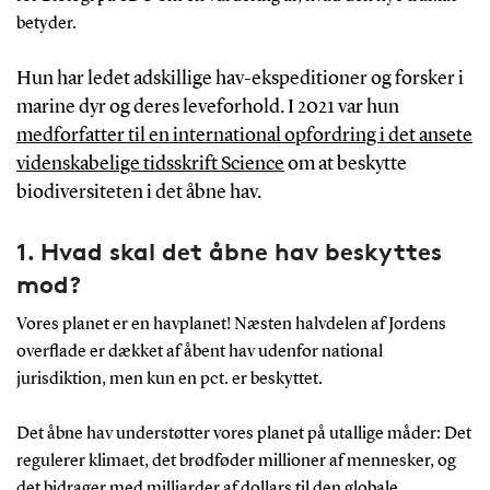
Marine Protected Areas, for at imødegå bl.a.
betyder.
tabet af dyreliv. Aftalen forpligter også
medlemmerne til at dele det åbne havs genetiske
Hun har ledet adskillige hav-ekspeditioner og forsker i
ressourcer – det er fx brugen af havets planter og
marine dyr og deres leveforhold.
I 2021 var hun
dyr til forskning og føde.
medforfatter til en international opfordring i det ansete
Før traktaten kan træde i kraft, skal den formelt
videnskabelige tidsskrift Science
om at beskytte
vedtages på et senere FN-møde og ratificeres af
biodiversiteten i det åbne hav.
mindst seks 60 medlemmer.
1. Hvad skal det åbne hav beskyttes
mod?
Vores planet er en havplanet! Næsten halvdelen af Jordens
overflade er dækket af åbent hav udenfor national
jurisdiktion, men kun en pct. er beskyttet.
Det åbne hav understøtter vores planet på utallige måder: Det
regulerer klimaet, det brødføder millioner af mennesker, og
det bidrager med milliarder af dollars til den globale