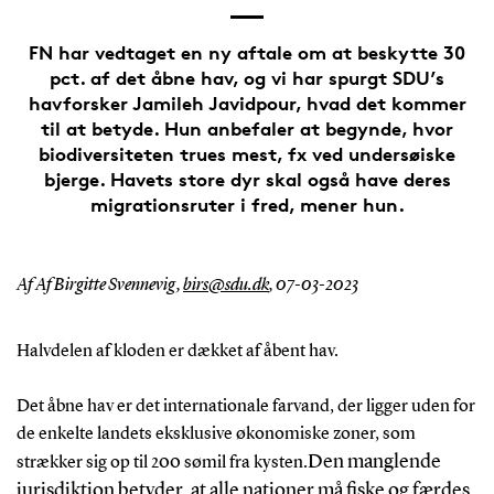
FN har vedtaget en ny aftale om at beskytte 30
pct. af det åbne hav, og vi har spurgt SDU’s
havforsker Jamileh Javidpour, hvad det kommer
til at betyde. Hun anbefaler at begynde, hvor
biodiversiteten trues mest, fx ved undersøiske
bjerge. Havets store dyr skal også have deres
migrationsruter i fred, mener hun.
Af Af Birgitte Svennevig,
birs@sdu.dk
,
07-03-2023
Halvdelen af kloden er dækket af åbent hav.
Det åbne hav er det internationale farvand, der ligger uden for
de enkelte landets eksklusive økonomiske zoner, som
Den manglende
strækker sig op til 200 sømil fra kysten.
jurisdiktion betyder, at alle nationer må fiske og færdes