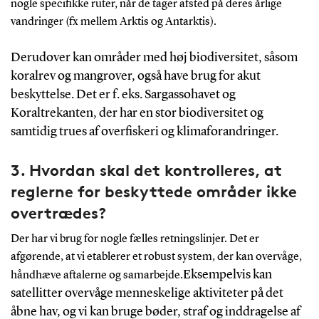
nogle specifikke ruter, når de tager afsted på deres årlige
vandringer (fx mellem Arktis og Antarktis).
Derudover kan områder med høj biodiversitet, såsom
koralrev og mangrover, også have brug for akut
beskyttelse. Det er f. eks. Sargassohavet og
Koraltrekanten, der har en stor biodiversitet og
samtidig trues af overfiskeri og klimaforandringer.
3. Hvordan skal det kontrolleres, at
reglerne for beskyttede områder ikke
overtrædes?
Der har vi brug for nogle fælles retningslinjer. Det er
afgørende, at vi etablerer et robust system, der kan overvåge,
Eksempelvis kan
håndhæve aftalerne og samarbejde.
satellitter overvåge menneskelige aktiviteter på det
åbne hav, og vi kan bruge bøder, straf og inddragelse af