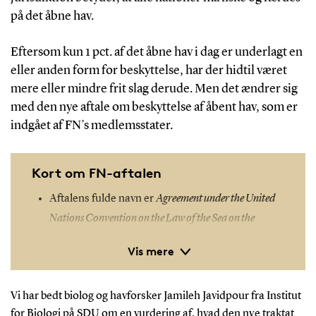
på det åbne hav.
Eftersom kun 1 pct. af det åbne hav i dag er underlagt en
eller anden form for beskyttelse, har der hidtil været
mere eller mindre frit slag derude. Men det ændrer sig
med den
nye aftale om beskyttelse af åbent hav, som er
indgået af FN’s medlemsstater.
Kort om FN-aftalen
Aftalens fulde navn er
Agreement under the United
Nations Convention on the Law of the Sea on the
conservation and sustainable use of marine biological
Vis mere
diversity of areas beyond national jurisdiction
.
Med aftalen forpligter medlemslandene sig til at
Vi har bedt biolog og havforsker Jamileh Javidpour fra Institut
udpege særligt beskyttede områder, såkaldte
for Biologi på SDU om en vurdering af, hvad den nye traktat