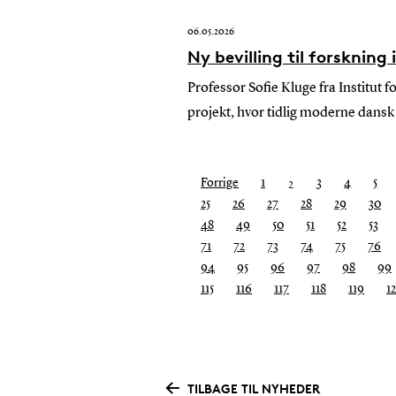
06.05.2026
Ny bevilling til forsknin
Professor Sofie Kluge fra Institut 
projekt, hvor tidlig moderne dan
Forrige
1
3
4
5
Du
2
25
26
27
28
29
30
er
48
49
50
51
52
53
på
71
72
73
74
75
76
side
94
95
96
97
98
99
115
116
117
118
119
1
TILBAGE TIL NYHEDER