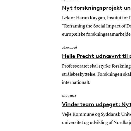
Nyt forskningsprojekt u
Lektor Harun Kaygan, Institut for
"Reframing the Social Impact of De
europæiske forskningssamarbejder
26.05.2026
Helle Precht udnævnt til 
Professoratet skal styrke forsknin
strålebeskyttelse. Forskningen skal
internationalt.
12.05.2026
Vinderteam udpeget: Nyt 
Vejle Kommune og Syddansk Univers
universitet og udvikling af Nordkaj