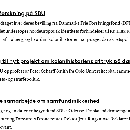
 forskning på SDU
dtaget hver deres bevilling fra Danmarks Frie Forskningsfond (DFF
det undersøger nordeuropæisk identitets forbindelser til Ku Klux K
gen af Holberg, og hvordan kolonihistorien har præget dansk retspoli
 til nyt projekt om kolonihistoriens aftryk på da
U og professor Peter Scharff Smith fra Oslo Universitet skal sam
ts- og straffepolitik.
ere samarbejde om samfundssikkerhed
ige og soldater er begyndt på SDU i Odense. De skal på droneingen
er og Forsvarets Dronecenter. Rektor Jens Ringsmose forklarer h
levant.