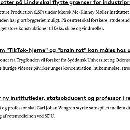
tter på Lindø skal flytte grænser for industrip
ructure Production (LSP) under Mærsk Mc-Kinney Møller Institutte
nden har gjort byggeriet muligt. På centret skal forskere, studere
et store konstruktioner til f.eks. skibe og vindmøller.
om "TikTok-hjerne" og "brain rot" kan måles hos 
roner fra Trygfonden vil forsker fra Syddansk Universitet og Odens
s hurtige videoer påvirker unges koncentration, hukommelse, str
 ny institutleder, statsobducent og professor i 
t og professor skal Carl Johan Wingren styrke samspillet mellem dr
ing af retsmedicinen ved SDU.