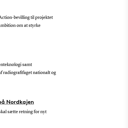
ion-bevilling til projektet
ambition om at styrke
genteknologi samt
f radiografifaget nationalt og
 på Nordkajen
al sætte retning for nyt