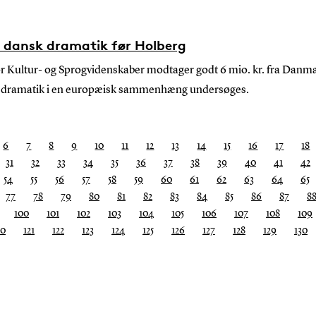
g i dansk dramatik før Holberg
for Kultur- og Sprogvidenskaber modtager godt 6 mio. kr. fra Danma
sk dramatik i en europæisk sammenhæng undersøges.
6
7
8
9
10
11
12
13
14
15
16
17
18
31
32
33
34
35
36
37
38
39
40
41
42
54
55
56
57
58
59
60
61
62
63
64
65
77
78
79
80
81
82
83
84
85
86
87
8
100
101
102
103
104
105
106
107
108
109
20
121
122
123
124
125
126
127
128
129
130