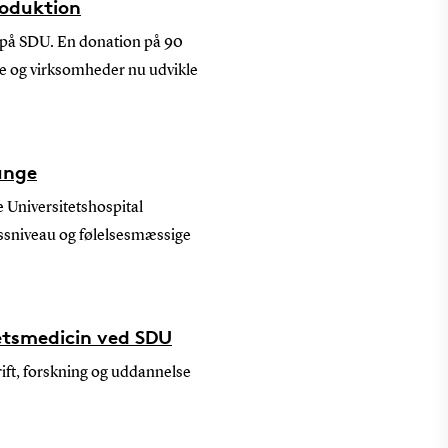
roduktion
t på SDU. En donation på 90
nde og virksomheder nu udvikle
unge
e Universitetshospital
essniveau og følelsesmæssige
retsmedicin ved SDU
ift, forskning og uddannelse