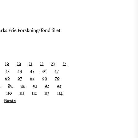
rks Frie Forskningsfond til et
19
20
21
22
23
24
43
44
45
46
47
66
67
68
69
70
8
89
90
91
92
93
110
111
112
113
114
Næste