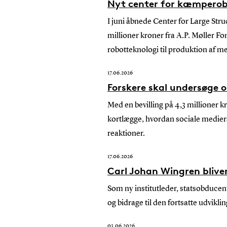
Nyt center for kæmperobo
I juni åbnede Center for Large St
millioner kroner fra A.P. Møller Fo
robotteknologi til produktion af meg
17.06.2026
Forskere skal undersøge 
Med en bevilling på 4,3 millioner k
kortlægge, hvordan sociale medier
reaktioner.
17.06.2026
Carl Johan Wingren bliver
Som ny institutleder, statsobducen
og bidrage til den fortsatte udvikl
03.06.2026