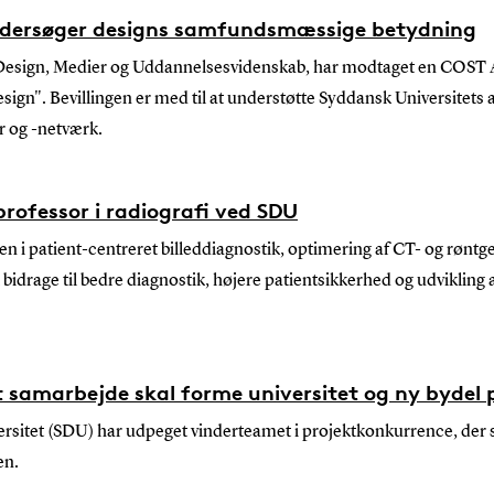
ndersøger designs samfundsmæssige betydning
 Design, Medier og Uddannelsesvidenskab, har modtaget en COST Act
sign". Bevillingen er med til at understøtte Syddansk Universitets 
 og -netværk.
professor i radiografi ved SDU
gen i patient-centreret billeddiagnostik, optimering af CT- og rønt
 bidrage til bedre diagnostik, højere patientsikkerhed og udvikling a
samarbejde skal forme universitet og ny bydel
itet (SDU) har udpeget vinderteamet i projektkonkurrence, der sk
en.