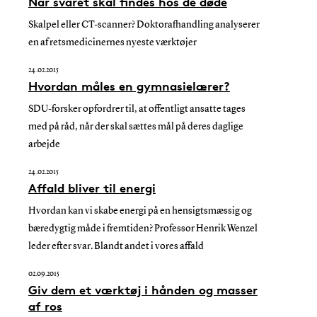
Når svaret skal findes hos de døde
Skalpel eller CT-scanner? Doktorafhandling analyserer
en af retsmedicinernes nyeste værktøjer
24.02.2015
Hvordan måles en gymnasielærer?
SDU-forsker opfordrer til, at offentligt ansatte tages
med på råd, når der skal sættes mål på deres daglige
arbejde
24.02.2015
Affald bliver til energi
Hvordan kan vi skabe energi på en hensigtsmæssig og
bæredygtig måde i fremtiden? Professor Henrik Wenzel
leder efter svar. Blandt andet i vores affald
02.09.2015
Giv dem et værktøj i hånden og masser
af ros