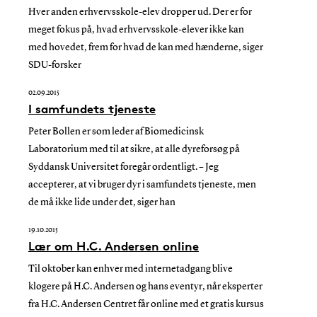
Hver anden erhvervsskole-elev dropper ud. Der er for
meget fokus på, hvad erhvervsskole-elever ikke kan
med hovedet, frem for hvad de kan med hænderne, siger
SDU-forsker
02.09.2015
I samfundets tjeneste
Peter Bollen er som leder af Biomedicinsk
Laboratorium med til at sikre, at alle dyreforsøg på
Syddansk Universitet foregår ordentligt. – Jeg
accepterer, at vi bruger dyr i samfundets tjeneste, men
de må ikke lide under det, siger han
19.10.2015
Lær om H.C. Andersen online
Til oktober kan enhver med internetadgang blive
klogere på H.C. Andersen og hans eventyr, når eksperter
fra H.C. Andersen Centret får online med et gratis kursus