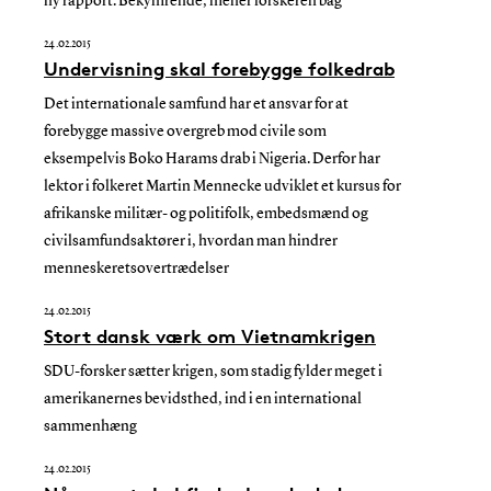
ny rapport. Bekymrende, mener forskeren bag
24.02.2015
Undervisning skal forebygge folkedrab
Det internationale samfund har et ansvar for at
forebygge massive overgreb mod civile som
eksempelvis Boko Harams drab i Nigeria. Derfor har
lektor i folkeret Martin Mennecke udviklet et kursus for
afrikanske militær- og politifolk, embedsmænd og
civilsamfundsaktører i, hvordan man hindrer
menneskeretsovertrædelser
24.02.2015
Stort dansk værk om Vietnamkrigen
SDU-forsker sætter krigen, som stadig fylder meget i
amerikanernes bevidsthed, ind i en international
sammenhæng
24.02.2015