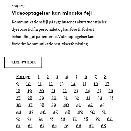
02.09.2015
Videooptagelser kan mindske fejl
Kommunikationsfejl på sygehusenes akutstuer stjæler
dyrebare tid fra personalet og kan føre til forkert
behandling af patienterne. Videooptagelser kan
forbedre kommunikationen, viser forskning
FLERE NYHEDER
Forrige
1
2
3
4
5
6
7
8
9
10
11
12
13
14
15
16
17
18
19
20
21
22
23
24
25
26
27
28
29
30
31
32
33
34
35
36
37
38
39
40
41
42
43
44
45
46
47
48
49
50
51
52
53
54
55
56
57
58
59
60
61
62
63
64
65
66
67
68