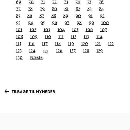
69
70
71
72
73
74
75
76
77
78
79
80
81
82
83
84
85
86
87
88
89
90
91
92
93
94
95
96
97
98
99
100
101
102
103
104
105
106
107
108
109
110
111
112
113
114
115
116
117
118
119
120
121
122
123
124
126
127
128
129
Du
125
er
130
Næste
på
side
TILBAGE TIL NYHEDER