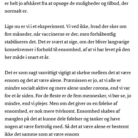
er helt jo afskåret fra at opsøge de muligheder og tilbud, der
normalt er.
Lige nu er vi i et eksperiment. Vi ved ikke, hvad der sker om
fire måneder, når vaccinerne er der, men forhåbentlig
stabiliseres det. Det er svært at sige, om der bliver langvarige
konsekvenser i forhold til ensomhed, af at vi har levet på den
her måde i snart et år.
Det er som sagt vanvittigt vigtigt at skelne mellem det at være
ensom og det at være alene. Præmissen er jo, at vi alle er
mindre socialt aktive og mere alene under corona, end vi var
for et år siden. For de fleste er de fem mennesker, vi bør se, jo
mindre, end vi plejer. Men om det giver os en følelse af
ensomhed, er nok mere tvivlsomt. Ensomhed skabes af
manglen på det at kunne dele følelser og tanker og have
nogen at være fortrolig med. Så det at være alene er bestemt
ikke det samme som at være ensom