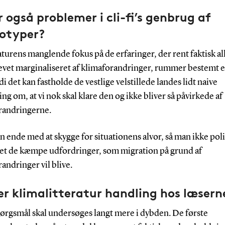
r også problemer i cli-fi’s genbrug af
eotyper?
aturens manglende fokus på de erfaringer, der rent faktisk a
evet marginaliseret af klimaforandringer, rummer bestemt en
di det kan fastholde de vestlige velstillede landes lidt naive
ling om, at vi nok skal klare den og ikke bliver så påvirkede af
randringerne.
n ende med at skygge for situationens alvor, så man ikke poli
et de kæmpe udfordringer, som migration på grund af
andringer vil blive.
r klimalitteratur handling hos læsern
pørgsmål skal undersøges langt mere i dybden. De første