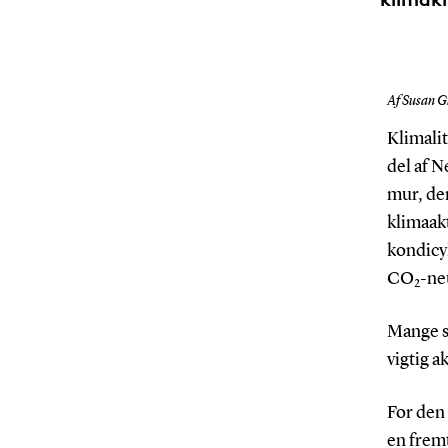
Af Susan G
Klimalit
del af 
mur, de
klimaak
kondicyk
CO
-ne
2
Mange s
vigtig a
For den 
en fremt