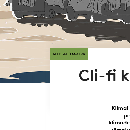
KLIMALITTERATUR
Cli-fi
Klimali
pr
klimade
klimakr