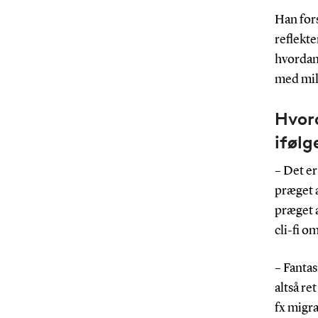
Han fors
reflekte
hvordan
med mill
Hvor
ifølg
– Det er
præget a
præget a
cli-fi o
– Fantas
altså re
fx migr