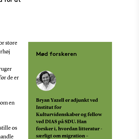
or store
erhøj
Mød forskeren
ruger
før de er
Bryan Yazell er adjunkt ved
 som en
Institut for
Kulturvidenskaber og fellow
ved DIAS på SDU. Han
tille os
forsker i, hvordan litteratur -
særligt om migration –
handle