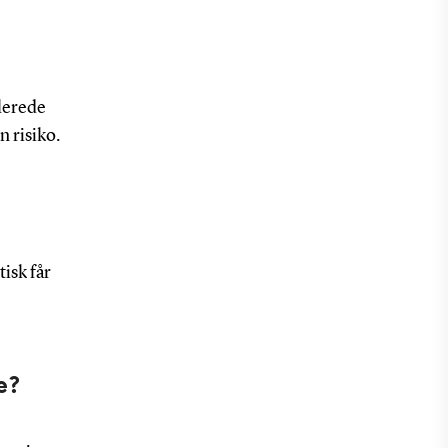
llerede
 risiko.
tisk får
e?