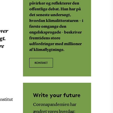
påvirker og reflekterer den
offentlige debat. Han har på
det seneste undersøgt,
hvordan klimalitteraturen – i
første omgange den
over
engelsksprogede - beskriver
gt.
fremtidens store
udfordringer med millioner
re
af klimaflygtninge.
KONTAKT
Write your future
nstitut
Coronapandemien har
ændret vores hverdag: