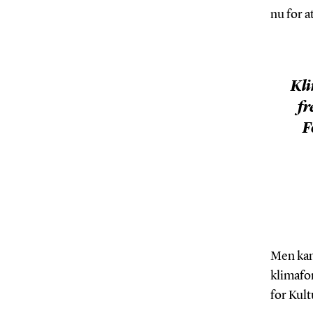
nu for 
Kli
fr
F
Men kan
klimafor
for Kul