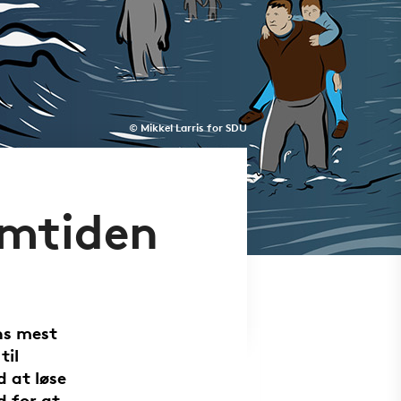
© Mikkel Larris for SDU
emtiden
ns mest
til
 at løse
d for at