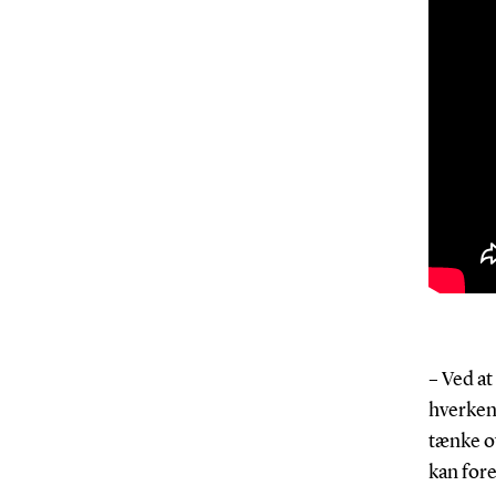
– Ved a
hverken 
tænke ov
kan fore