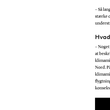
– Så lan
stærke o
understr
Hvad 
– Noget 
at beskr
klimami
Nord. P
klimami
flygtnin
konsekv