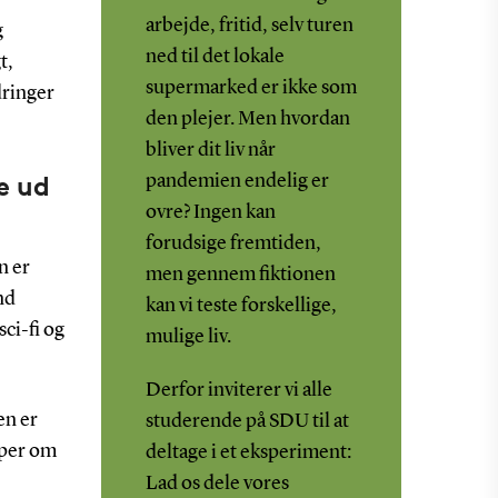
arbejde, fritid, selv turen
g
ned til det lokale
t,
supermarked er ikke som
dringer
den plejer. Men hvordan
bliver dit liv når
e ud
pandemien endelig er
ovre? Ingen kan
forudsige fremtiden,
n er
men gennem fiktionen
nd
kan vi teste forskellige,
ci-fi og
mulige liv.
Derfor inviterer vi alle
en er
studerende på SDU til at
yper om
deltage i et eksperiment:
Lad os dele vores