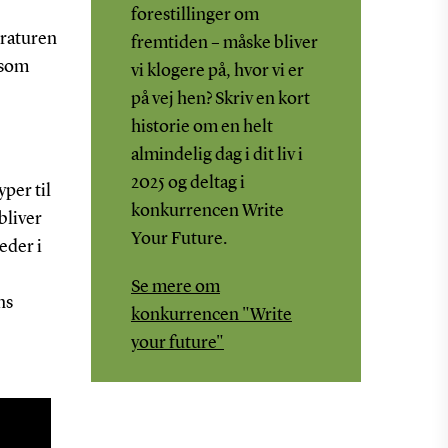
forestillinger om
eraturen
fremtiden – måske bliver
 som
vi klogere på, hvor vi er
på vej hen? Skriv en kort
historie om en helt
almindelig dag i dit liv i
2025 og deltag i
per til
konkurrencen Write
bliver
Your Future.
eder i
Se mere om
ns
konkurrencen "Write
your future"