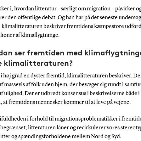
ker i, hvordan litteratur - særligt om migration – påvirker o
rer den offentlige debat. Og han har på det seneste undersøg
 klimalitteraturen beskriver fremtidens kæmpestore udfor
ioner af klimaflygtninge.
dan ser fremtiden med klimaflygtning
e klimalitteraturen?
 i høj grad en dyster fremtid, klimalitteraturen beskriver. De
f massevis af folk uden hjem, der bevæger sig rundt i samfu
f ulighed. Der er udbredt konsensus i beskrivelserne både i s
m, at fremtidens mennesker kommer til at leve på vejene.
ifuldheden i forhold til migrationsproblematikker i fremtid
t begrænset, litteraturen låner og recirkulerer vores stereot
anter og spændingsforholdene mellem Nord og Syd.