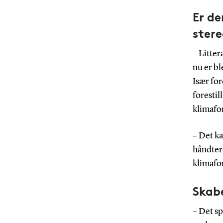
Er de
ster
– Litter
nu er bl
Især for
forestil
klimafo
– Det ka
håndter
klimafor
Skabe
– Det s