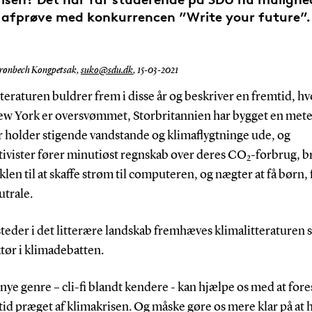
afprøve med konkurrencen ”Write your future”.
rønbech Kongpetsak,
suko@sdu.dk
,
15-03-2021
teraturen buldrer frem i disse år og beskriver en fremtid, hv
New York er oversvømmet, Storbritannien har bygget en met
r holder stigende vandstande og klimaflygtninge ude, og
tivister fører minutiøst regnskab over deres CO
-forbrug, b
2
len til at skaffe strøm til computeren, og nægter at få børn, 
utrale.
teder i det litterære landskab fremhæves klimalitteraturen
ktør i klimadebatten.
nye genre – cli-fi blandt kendere - kan hjælpe os med at fores
id præget af klimakrisen. Og måske gøre os mere klar på at 