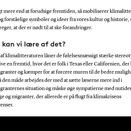
gt mere end at forudsige fremtiden, så mobiliserer klimalitt
g forståelige symboler og ideer fra vores kultur og historie,
eger, at der er nødt til at ske forandringer.
kan vi lære af det?
af klimalitteraturen låner de følelsesmæssigt stærke stereoty
ive en fremtid, hvor det er folk i Texas eller Californien, der 
granter og kæmper for at forcere muren til de bedre muligh
å den måde arbejdes der med at sætte læserne mere ind i
granternes situation og måske øge sympatierne med nutide
ge og migranter, der allerede er på flugt fra klimakrisens
enser.