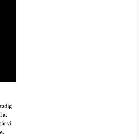
tadig
l at
år vi
e.