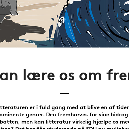
 kan lære os om fr
tteraturen er i fuld gang med at blive en af tide
ominente genrer. Den fremhæves for sine bidrag 
batten, men kan litteratur virkelig hjælpe os med
isen? Det har får studerende på SDU nu mulighe