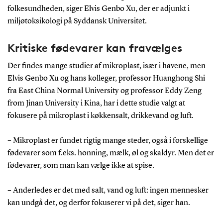
folkesundheden, siger Elvis Genbo Xu, der er adjunkt i
miljøtoksikologi på Syddansk Universitet.
Kritiske fødevarer kan fravælges
Der findes mange studier af mikroplast, især i havene, men
Elvis Genbo Xu og hans kolleger, professor Huanghong Shi
fra East China Normal University og professor Eddy Zeng
from Jinan University i Kina, har i dette studie valgt at
fokusere på mikroplast i køkkensalt, drikkevand og luft.
– Mikroplast er fundet rigtig mange steder, også i forskellige
fødevarer som f.eks. honning, mælk, øl og skaldyr. Men det er
fødevarer, som man kan vælge ikke at spise.
– Anderledes er det med salt, vand og luft: ingen mennesker
kan undgå det, og derfor fokuserer vi på det, siger han.