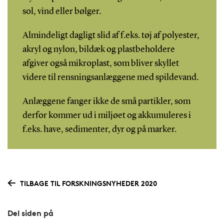
sol, vind eller bølger.
Almindeligt dagligt slid af f.eks. tøj af polyester,
akryl og nylon, bildæk og plastbeholdere
afgiver også mikroplast, som bliver skyllet
videre til rensningsanlæggene med spildevand.
Anlæggene fanger ikke de små partikler, som
derfor kommer ud i miljøet og akkumuleres i
f.eks. have, sedimenter, dyr og på marker.
TILBAGE TIL FORSKNINGSNYHEDER 2020
Del siden på