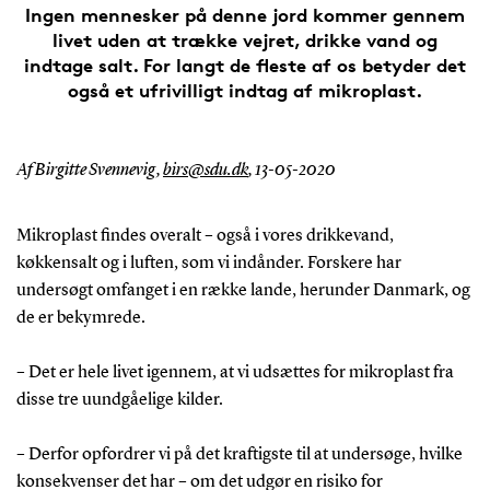
Ingen mennesker på denne jord kommer gennem
livet uden at trække vejret, drikke vand og
indtage salt. For langt de fleste af os betyder det
også et ufrivilligt indtag af mikroplast.
Af Birgitte Svennevig,
birs@sdu.dk
,
13-05-2020
Mikroplast findes overalt – også i vores drikkevand,
køkkensalt og i luften, som vi indånder. Forskere har
undersøgt omfanget i en række lande, herunder Danmark, og
de er bekymrede.
– Det er hele livet igennem, at vi udsættes for mikroplast fra
disse tre uundgåelige kilder.
– Derfor opfordrer vi på det kraftigste til at undersøge, hvilke
konsekvenser det har – om det udgør en risiko for