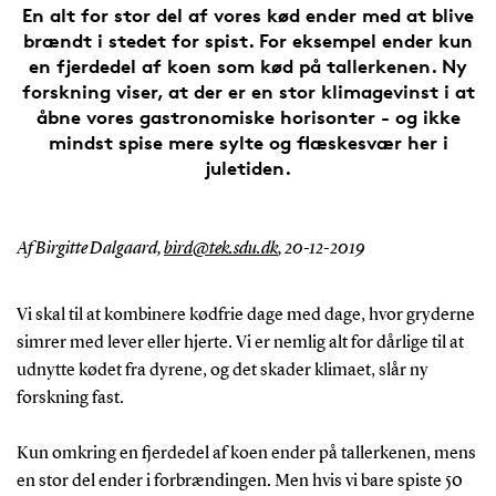
En alt for stor del af vores kød ender med at blive
brændt i stedet for spist. For eksempel ender kun
en fjerdedel af koen som kød på tallerkenen. Ny
forskning viser, at der er en stor klimagevinst i at
åbne vores gastronomiske horisonter - og ikke
mindst spise mere sylte og flæskesvær her i
juletiden.
Af Birgitte Dalgaard,
bird@tek.sdu.dk
,
20-12-2019
Vi skal til at kombinere kødfrie dage med dage, hvor gryderne
simrer med lever eller hjerte. Vi er nemlig alt for dårlige til at
udnytte kødet fra dyrene, og det skader klimaet, slår ny
forskning fast.
Kun omkring en fjerdedel af koen ender på tallerkenen, mens
en stor del ender i forbrændingen. Men hvis vi bare spiste 50