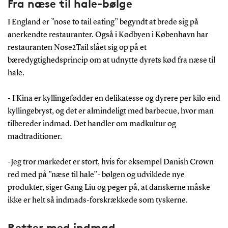
Fra næse til hale-bølge
I England er ”nose to tail eating” begyndt at brede sig på
anerkendte restauranter. Også i Kødbyen i København har
restauranten Nose2Tail slået sig op på et
bæredygtighedsprincip om at udnytte dyrets kød fra næse til
hale.
- I Kina er kyllingefødder en delikatesse og dyrere per kilo end
kyllingebryst, og det er almindeligt med barbecue, hvor man
tilbereder indmad. Det handler om madkultur og
madtraditioner.
-Jeg tror markedet er stort, hvis for eksempel Danish Crown
red med på ”næse til hale”- bølgen og udviklede nye
produkter, siger Gang Liu og peger på, at danskerne måske
ikke er helt så indmads-forskrækkede som tyskerne.
Retter med indmad