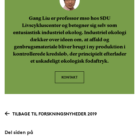
Gang Liu er professor mso hos SDU
Livscykluscenter og betegner sig selv som
entusiastisk industriel økolog. Industriel økologi
dækker over ideen om, at affald og
genbrugsmateriale bliver brugt i ny produktion i
kontrollerede kredsløb, der principielt efterlader
et uskadeligt økologisk fodaftryk.
KONTAKT
TILBAGE TIL FORSKNINGSNYHEDER 2019
Del siden på