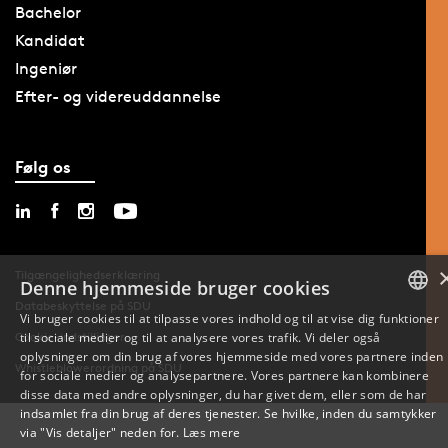
Bachelor
Kandidat
Ingeniør
Efter- og videreuddannelse
Følg os
Tilgængelighedserklæring
Denne hjemmeside bruger cookies
Databeskyttelse på SDU
Vi bruger cookies til at tilpasse vores indhold og til at vise dig funktioner
Cookie-indstillinger
til sociale medier og til at analysere vores trafik. Vi deler også
DANISH
oplysninger om din brug af vores hjemmeside med vores partnere inden
Whistleblowerordning på SDU
for sociale medier og analysepartnere. Vores partnere kan kombinere
ENGLISH
disse data med andre oplysninger, du har givet dem, eller som de har
indsamlet fra din brug af deres tjenester. Se hvilke, inden du samtykker
DANISH
via "Vis detaljer" neden for.
Læs mere