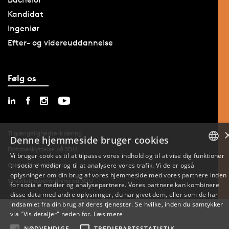
Kandidat
Ingeniør
Efter- og videreuddannelse
Følg os
Tilgængelighedserklæring
Denne hjemmeside bruger cookies
Databeskyttelse på SDU
Vi bruger cookies til at tilpasse vores indhold og til at vise dig funktioner
til sociale medier og til at analysere vores trafik. Vi deler også
Cookie-indstillinger
DANISH
oplysninger om din brug af vores hjemmeside med vores partnere inden
Whistleblowerordning på SDU
for sociale medier og analysepartnere. Vores partnere kan kombinere
ENGLISH
disse data med andre oplysninger, du har givet dem, eller som de har
indsamlet fra din brug af deres tjenester. Se hvilke, inden du samtykker
DANISH
via "Vis detaljer" neden for.
Læs mere
NØDVENDIGE
TREDJEPARTSSTATISTIK