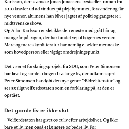
Karlsson, der i svenske Jonas Jonassens bestseller-roman fra
2010 kravler ud ad vinduet på plejehjemmet, forsvinder og får
nye venner, alt imens han bliver jagtet af politi og gangstere i
midtsvenske skove.
Og Allan Karlsson er slet ikke den eneste med gråt hår og
mange år på bagen, der har fundet vej til bøgernes verden.
Mere og mere skønlitteratur har nemlig et ældre menneske
som hovedperson eller vigtigt omdrejningspunkt.
Det viser et forskningsprojekt fra SDU, som Peter Simonsen
har lavet og samlet i bogen Livslange liv, der udkom i april.
Peter Simonsen har døbt den nye genre ”Ældrelitteratur” og
ser særligt velfærdsstaten som en forklaring på, at den er
opstået.
Det gamle liv er ikke slut
– Velfærdstaten har givet os et liv efter arbejdslivet. Og ikke
bare et liv, men også et længere og bedre liv. Før