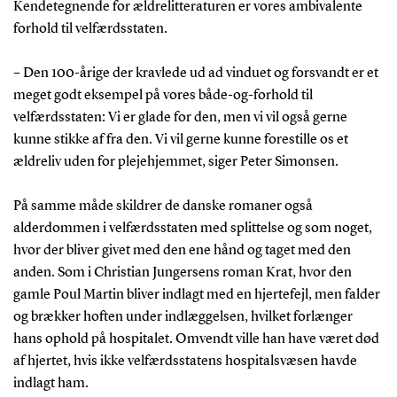
Kendetegnende for ældrelitteraturen er vores ambivalente
forhold til velfærdsstaten.
– Den 100-årige der kravlede ud ad vinduet og forsvandt er et
meget godt eksempel på vores både-og-forhold til
velfærdsstaten: Vi er glade for den, men vi vil også gerne
kunne stikke af fra den. Vi vil gerne kunne forestille os et
ældreliv uden for plejehjemmet, siger Peter Simonsen.
På samme måde skildrer de danske romaner også
alderdommen i velfærdsstaten med splittelse og som noget,
hvor der bliver givet med den ene hånd og taget med den
anden. Som i Christian Jungersens roman Krat, hvor den
gamle Poul Martin bliver indlagt med en hjertefejl, men falder
og brækker hoften under indlæggelsen, hvilket forlænger
hans ophold på hospitalet. Omvendt ville han have været død
af hjertet, hvis ikke velfærdsstatens hospitalsvæsen havde
indlagt ham.