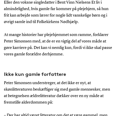
Eller den voksne singledatter i Bent Vinn Nielsens Et liv i
almindelighed, hvis gamle far kommer på plejehjem, så hun
frit kan arbejde som lærer for nogle lidt vanskelige børn og i
øvrigt samle ind til Folkekirkens Nødhjælp.
At mange historier har plejehjemmet som ramme, forklarer
Peter Simonsen med, at de er en vigtig del af vores måde at
gøre karriere på. Det kan vi nemlig kun, fordi vi ikke skal passe
vores gamle forældre derhjemme.
Ikke kun gamle forfattere
Peter Simonsen understreger, at det ikke er nyt, at
skønlitteraturen beskæftiger sig med gamle mennesker, men
at betegnelsen ældrelitteratur dækker over en ny måde at
fremstille alderdommen på:
– Der har altid været litteratur om det at være gammel, men