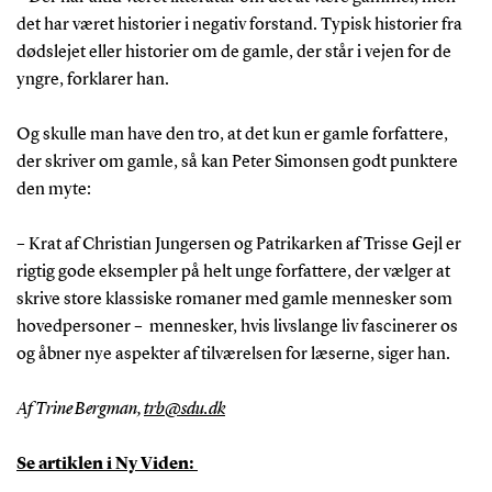
det har været historier i negativ forstand. Typisk historier fra
dødslejet eller historier om de gamle, der står i vejen for de
yngre, forklarer han.
Og skulle man have den tro, at det kun er gamle forfattere,
der skriver om gamle, så kan Peter Simonsen godt punktere
den myte:
– Krat af Christian Jungersen og Patrikarken af Trisse Gejl er
rigtig gode eksempler på helt unge forfattere, der vælger at
skrive store klassiske romaner med gamle mennesker som
hovedpersoner – mennesker, hvis livslange liv fascinerer os
og åbner nye aspekter af tilværelsen for læserne, siger han.
Af Trine Bergman,
trb@sdu.dk
Se artiklen i Ny Viden: