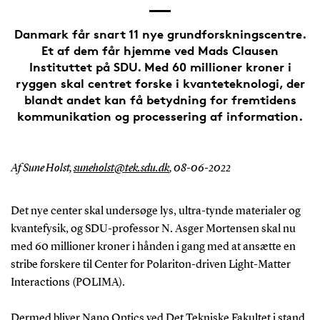
Danmark får snart 11 nye grundforskningscentre.
Et af dem får hjemme ved Mads Clausen
Instituttet på SDU. Med 60 millioner kroner i
ryggen skal centret forske i kvanteteknologi, der
blandt andet kan få betydning for fremtidens
kommunikation og processering af information.
Af Sune Holst,
suneholst@tek.sdu.dk
,
08-06-2022
Det nye center skal undersøge lys, ultra-tynde materialer og
kvantefysik, og SDU-professor N. Asger Mortensen skal nu
med 60 millioner kroner i hånden i gang med at ansætte en
stribe forskere til Center for Polariton-driven Light-Matter
Interactions (POLIMA).
Dermed bliver Nano Optics ved Det Tekniske Fakultet i stand