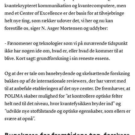
kvantekrypteret kommunikation og kvantecomputere, men
med et Center of Excellence er der basis for at tilvejebringe
helt nye ting, som rækker udover det, vi her og nu kan
forestille os, siger N. Asger Mortensen og uddyber:
- Fænomener og teknologier som vi på nuværende tidspunkt
ikke har nogen ide om, hvad er, eller hvad de kommer til at
blive. Kort sagt: grundforskning i sin reneste essens.
Og at der er tale om banebrydende og skelsættende forskning
bakkes op af de internationale reviewers, der har været med
til at anbefale etableringen af det nye center. De fremhæver, at
POLIMA skaber mulighed for ”at kontrollere optiske felter
helt ned til det niveau, hvor kvantefysikken bryder ind” og
”udvikle nye stoftilstande og optiske egenskaber, som ellers er
svære at opnå”.
Rugekasse for fremtidens top-forskere