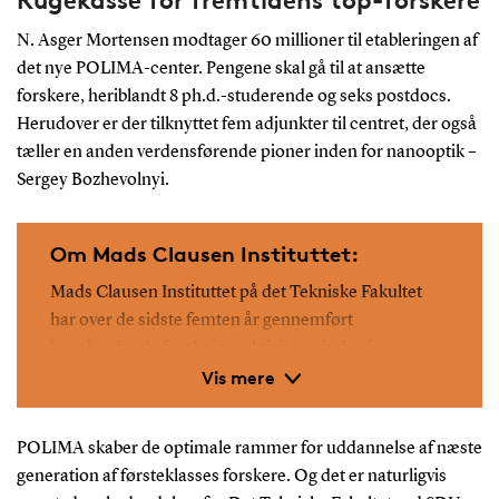
N. Asger Mortensen modtager 60 millioner til etableringen af
det nye POLIMA-center. Pengene skal gå til at ansætte
forskere, heriblandt 8 ph.d.-studerende og seks postdocs.
Herudover er der tilknyttet fem adjunkter til centret, der også
tæller en anden verdensførende pioner inden for nanooptik –
Sergey Bozhevolnyi.
Om Mads Clausen Instituttet:
Mads Clausen Instituttet på det Tekniske Fakultet
har over de sidste femten år gennemført
banebrydende forskningsaktiviteter indenfor
Vis mere
nanoforskning, både på Center Nano Optics i
Odense og Center NanoSYD i Sønderborg. Begge
centre er stærkt involveret i Fysik- og
POLIMA skaber de optimale rammer for uddannelse af næste
Teknologiuddannelser på SDU.
generation af førsteklasses forskere. Og det er naturligvis