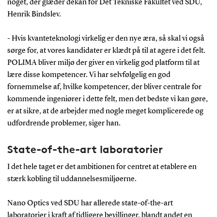
noget, der glæder dekan for Det Tekniske Fakultet ved SDU,
POLIMA ligger som nyt grundforskningscenter
Henrik Bindslev.
under Mads Clausen Instituttet og udvider betydeligt
grundforskningsdelen af fremtidig nanoforskning.
- Hvis kvanteteknologi virkelig er den nye æra, så skal vi også
POLIMA skaber dermed sammen med de
sørge for, at vores kandidater er klædt på til at agere i det felt.
eksisterende centre grundlag for både unikke
POLIMA bliver miljø der giver en virkelig god platform til at
forsknings- og udviklingsaktiviteter, såvel som
lære disse kompetencer. Vi har selvfølgelig en god
undervisningsaktiviteter i fotoner, materialer og
fornemmelse af, hvilke kompetencer, der bliver centrale for
kvantefysik.
kommende ingeniører i dette felt, men det bedste vi kan gøre,
er at sikre, at de arbejder med nogle meget komplicerede og
udfordrende problemer, siger han.
State-of-the-art laboratorier
I det hele taget er det ambitionen for centret at etablere en
stærk kobling til uddannelsesmiljøerne.
Nano Optics ved SDU har allerede state-of-the-art
laboratorier i kraft af tidligere bevillinger, blandt andet en