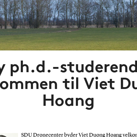
y ph.d.-studerend
kommen til Viet D
Hoang
SDU Dronecenter byder Viet Duong Hoang velk