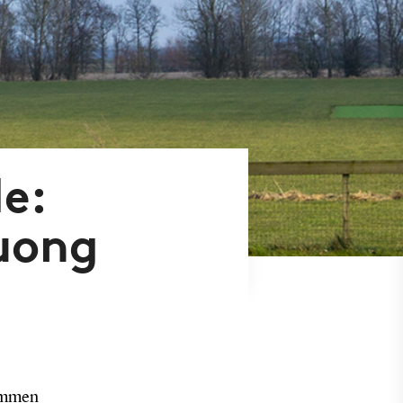
e:
uong
ommen