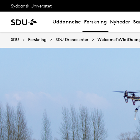
Syddansk Universitet
Uddannelse
Forskning
Nyheder
Sa
SDU
Forskning
SDU Dronecenter
WelcomeToVietDuon