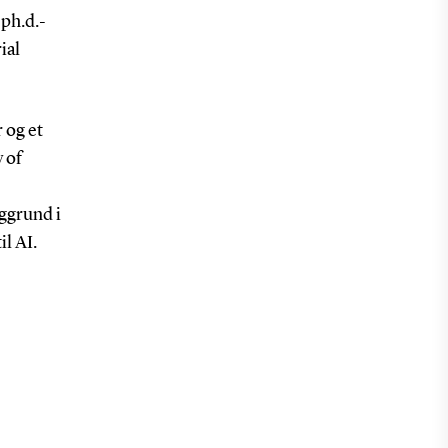
 ph.d.-
ial
r og et
 of
aggrund i
l AI.