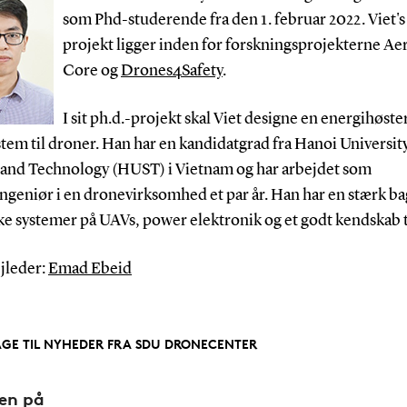
som Phd-studerende fra den 1. februar 2022. Viet's
projekt ligger inden for forskningsprojekterne Aer
Core og
Drones4Safety
.
I sit ph.d.-projekt skal Viet designe en energihøste
tem til droner. Han har en kandidatgrad fra Hanoi University
 and Technology (HUST) i Vietnam og har arbejdet som
ngeniør i en dronevirksomhed et par år. Han har en stærk b
ke systemer på UAVs, power elektronik og et godt kendskab ti
jleder:
Emad Ebeid
AGE TIL NYHEDER FRA SDU DRONECENTER
den på