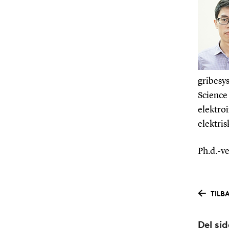
gribesys
Science
elektroi
elektris
Ph.d.-ve
TILB
Del si