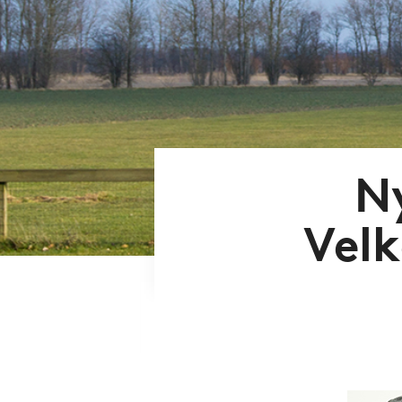
N
Vel