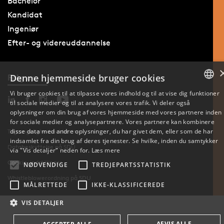
Bachelor
Kandidat
Ingeniør
Efter- og videreuddannelse
Denne hjemmeside bruger cookies
Følg os
Vi bruger cookies til at tilpasse vores indhold og til at vise dig funktioner
til sociale medier og til at analysere vores trafik. Vi deler også
DANISH
oplysninger om din brug af vores hjemmeside med vores partnere inden
for sociale medier og analysepartnere. Vores partnere kan kombinere
ENGLISH
disse data med andre oplysninger, du har givet dem, eller som de har
Tilgængelighedserklæring
indsamlet fra din brug af deres tjenester. Se hvilke, inden du samtykker
Databeskyttelse på SDU
DANISH
via "Vis detaljer" neden for.
Læs mere
Cookie-indstillinger
NØDVENDIGE
TREDJEPARTSSTATISTIK
Whistleblowerordning på SDU
MÅLRETTEDE
IKKE-KLASSIFICEREDE
VIS DETALJER
AFVIS ALLE