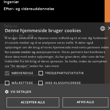
Ingeniør
Efter- og videreuddannelse
Følg os
Denne hjemmeside bruger cookies
Vi bruger cookies til at tilpasse vores indhold og til at vise dig funktioner
til sociale medier og til at analysere vores trafik. Vi deler også
DANISH
oplysninger om din brug af vores hjemmeside med vores partnere inden
for sociale medier og analysepartnere. Vores partnere kan kombinere
Tilgængelighedserklæring
ENGLISH
disse data med andre oplysninger, du har givet dem, eller som de har
Databeskyttelse på SDU
indsamlet fra din brug af deres tjenester. Se hvilke, inden du samtykker
DANISH
via "Vis detaljer" neden for.
Læs mere
Cookie-indstillinger
NØDVENDIGE
TREDJEPARTSSTATISTIK
Whistleblowerordning på SDU
MÅLRETTEDE
IKKE-KLASSIFICEREDE
VIS DETALJER
AFVIS ALLE
ACCEPTER ALLE