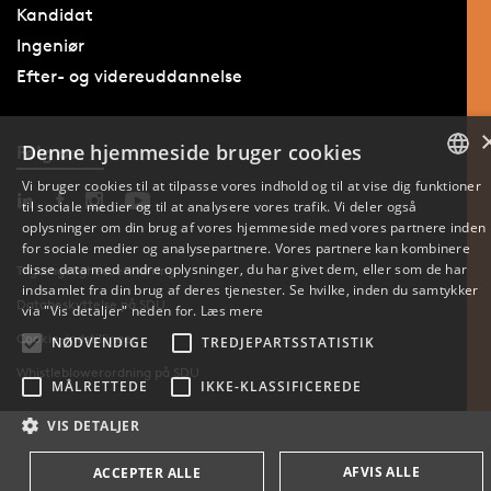
Kandidat
Ingeniør
Efter- og videreuddannelse
Denne hjemmeside bruger cookies
Følg os
Vi bruger cookies til at tilpasse vores indhold og til at vise dig funktioner
til sociale medier og til at analysere vores trafik. Vi deler også
DANISH
oplysninger om din brug af vores hjemmeside med vores partnere inden
for sociale medier og analysepartnere. Vores partnere kan kombinere
ENGLISH
disse data med andre oplysninger, du har givet dem, eller som de har
Tilgængelighedserklæring
indsamlet fra din brug af deres tjenester. Se hvilke, inden du samtykker
Databeskyttelse på SDU
DANISH
via "Vis detaljer" neden for.
Læs mere
Cookie-indstillinger
NØDVENDIGE
TREDJEPARTSSTATISTIK
Whistleblowerordning på SDU
MÅLRETTEDE
IKKE-KLASSIFICEREDE
VIS DETALJER
AFVIS ALLE
ACCEPTER ALLE