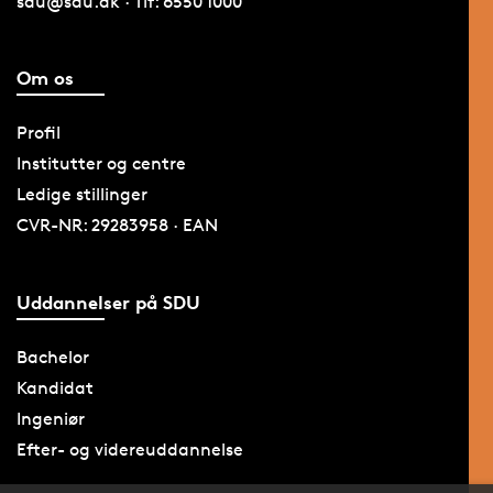
sdu@sdu.dk · Tlf: 6550 1000
Om os
Profil
Institutter og centre
Ledige stillinger
CVR-NR: 29283958 · EAN
Uddannelser på SDU
Bachelor
Kandidat
Ingeniør
Efter- og videreuddannelse