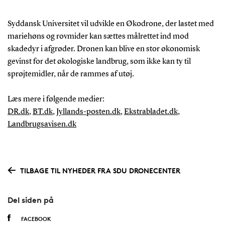
Syddansk Universitet vil udvikle en Økodrone, der lastet med
mariehøns og rovmider kan sættes målrettet ind mod
skadedyr i afgrøder. Dronen kan blive en stor økonomisk
gevinst for det økologiske landbrug, som ikke kan ty til
sprøjtemidler, når de rammes af utøj.
Læs mere i følgende medier:
DR.dk
,
BT.dk
,
Jyllands-posten.dk
,
Ekstrabladet.dk
,
Landbrugsavisen.dk
TILBAGE TIL NYHEDER FRA SDU DRONECENTER
Del siden på
FACEBOOK