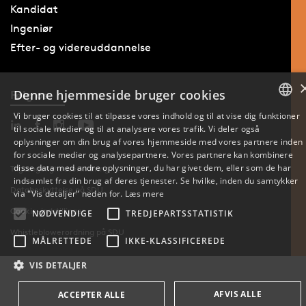
Kandidat
Ingeniør
Efter- og videreuddannelse
Denne hjemmeside bruger cookies
Følg os
Vi bruger cookies til at tilpasse vores indhold og til at vise dig funktioner
til sociale medier og til at analysere vores trafik. Vi deler også
DANISH
oplysninger om din brug af vores hjemmeside med vores partnere inden
for sociale medier og analysepartnere. Vores partnere kan kombinere
ENGLISH
disse data med andre oplysninger, du har givet dem, eller som de har
Tilgængelighedserklæring
indsamlet fra din brug af deres tjenester. Se hvilke, inden du samtykker
Databeskyttelse på SDU
DANISH
via "Vis detaljer" neden for.
Læs mere
Cookie-indstillinger
NØDVENDIGE
TREDJEPARTSSTATISTIK
Whistleblowerordning på SDU
MÅLRETTEDE
IKKE-KLASSIFICEREDE
VIS DETALJER
AFVIS ALLE
ACCEPTER ALLE