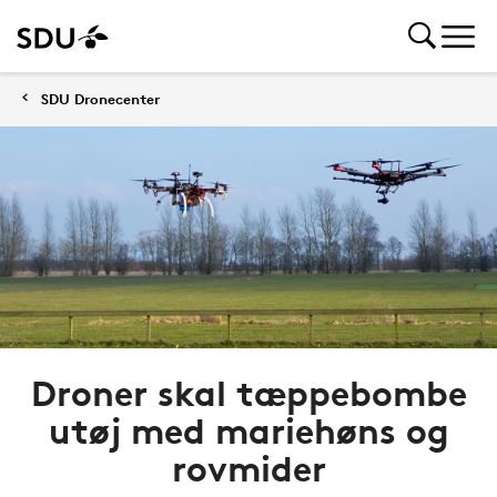
SDU Dronecenter
Droner skal tæppebombe
utøj med mariehøns og
rovmider