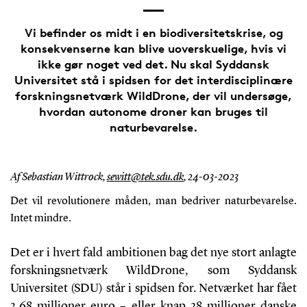
Vi befinder os midt i en biodiversitetskrise, og
konsekvenserne kan blive uoverskuelige, hvis vi
ikke gør noget ved det. Nu skal Syddansk
Universitet stå i spidsen for det interdisciplinære
forskningsnetværk WildDrone, der vil undersøge,
hvordan autonome droner kan bruges til
naturbevarelse.
Af Sebastian Wittrock,
sewitt@tek.sdu.dk
,
24-03-2023
Det vil revolutionere måden, man bedriver naturbevarelse.
Intet mindre.
Det er i hvert fald ambitionen bag det nye stort anlagte
forskningsnetværk WildDrone, som Syddansk
Universitet (SDU) står i spidsen for. Netværket har fået
3,68 millioner euro – eller knap 28 millioner danske