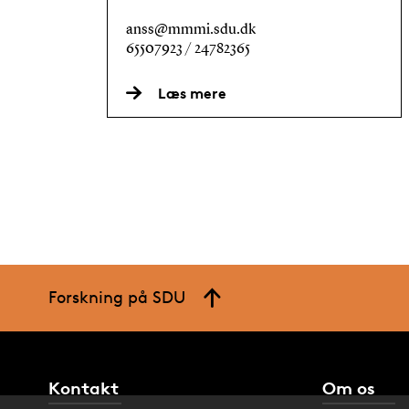
anss@mmmi.sdu.dk
65507923 / 24782365
Læs mere
Forskning på SDU
Kontakt
Om os