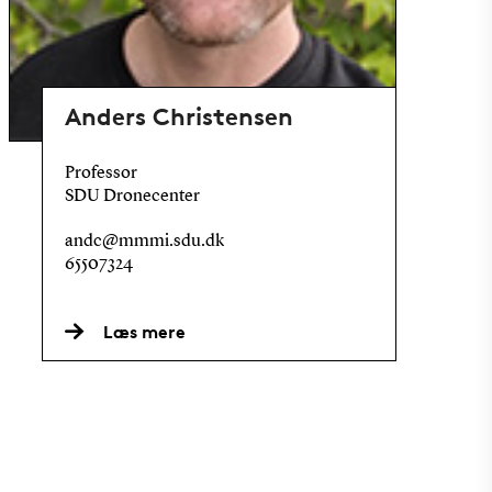
Anders Christensen
Professor
SDU Dronecenter
andc@mmmi.sdu.dk
65507324
Læs mere