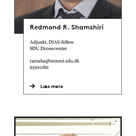
Redmond R. Shamshiri
Adjunkt, DIAS-fellow
SDU Dronecenter
ramsha@mmmi.sdu.dk
65501280
Læs mere