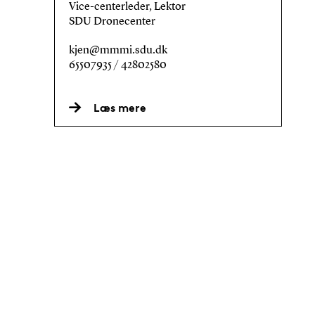
Vice-centerleder, Lektor
SDU Dronecenter
kjen@mmmi.sdu.dk
65507935 / 42802580
Læs mere