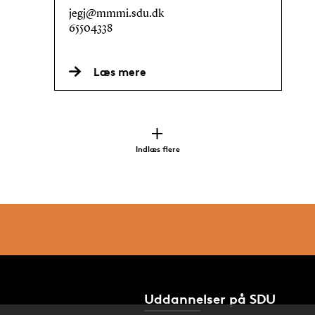
jegj@mmmi.sdu.dk
65504338
Læs mere
Indlæs flere
Uddannelser på SDU