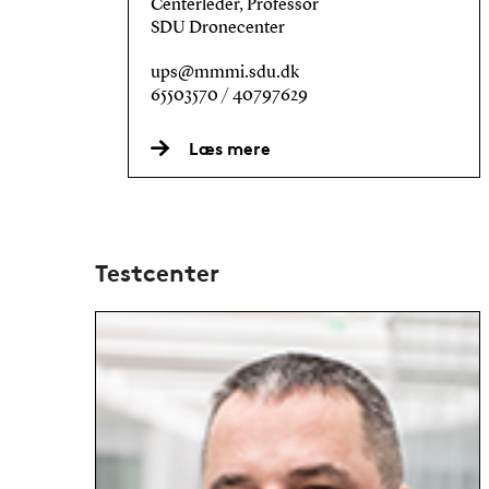
Centerleder, Professor
SDU Dronecenter
ups@mmmi.sdu.dk
65503570 / 40797629
Læs mere
Testcenter