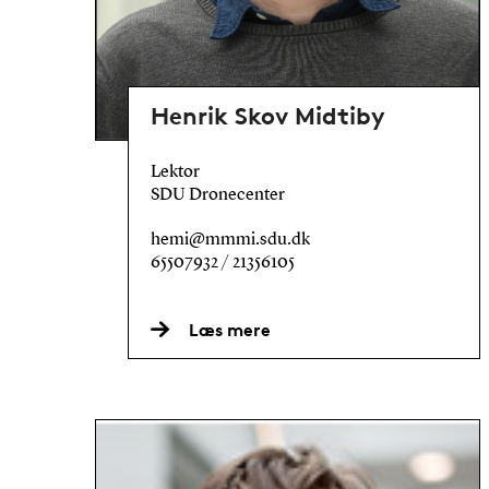
Henrik Skov Midtiby
Lektor
SDU Dronecenter
hemi@mmmi.sdu.dk
65507932 / 21356105
Læs mere