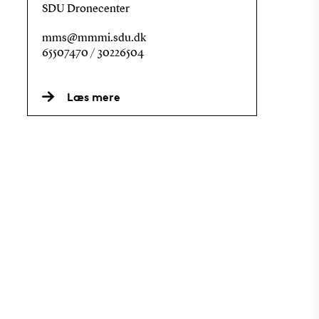
SDU Dronecenter
mms@mmmi.sdu.dk
65507470 / 30226504
Læs mere