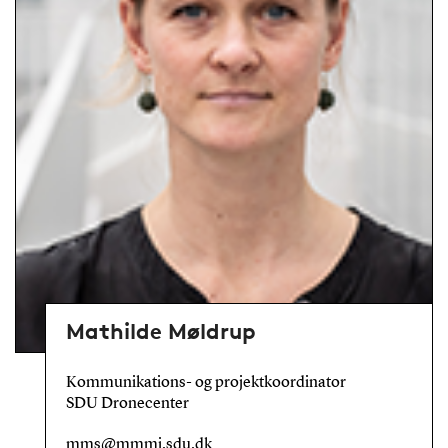
Mathilde Møldrup
Kommunikations- og projektkoordinator
SDU Dronecenter
mms@mmmi.sdu.dk