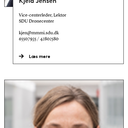
Kjeld Jensen
Vice-centerleder, Lektor
SDU Dronecenter
kjen@mmmi.sdu.dk
65507935 / 42802580
Læs mere