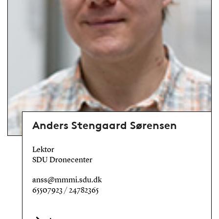
Anders Stengaard Sørensen
Lektor
SDU Dronecenter
anss@mmmi.sdu.dk
65507923 / 24782365