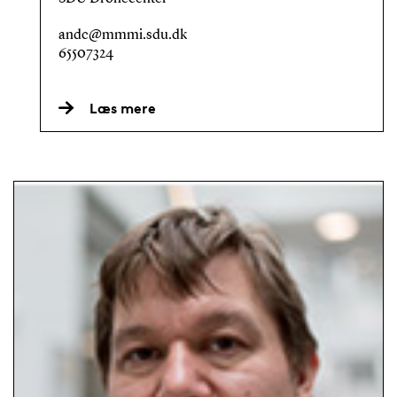
andc@mmmi.sdu.dk
65507324
Læs mere