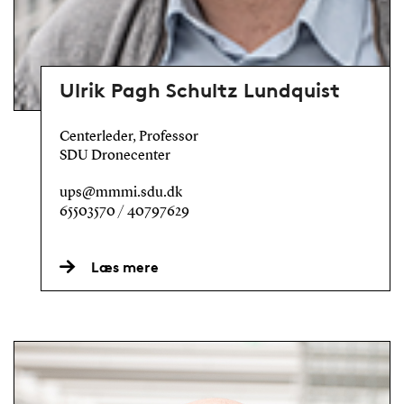
Ulrik Pagh Schultz Lundquist
Centerleder, Professor
SDU Dronecenter
ups@mmmi.sdu.dk
65503570 / 40797629
Læs mere