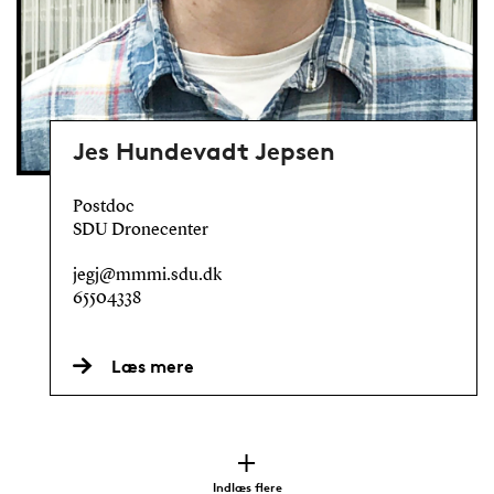
Jes Hundevadt Jepsen
Postdoc
SDU Dronecenter
jegj@mmmi.sdu.dk
65504338
Læs mere
Indlæs flere