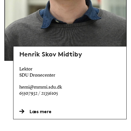
Henrik Skov Midtiby
Lektor
SDU Dronecenter
hemi@mmmi.sdu.dk
65507932 / 21356105
Læs mere