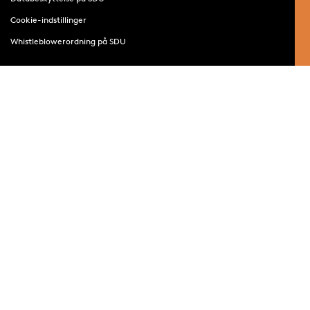
Cookie-indstillinger
Whistleblowerordning på SDU