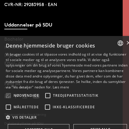
CVR-NR: 29283958 · EAN
Uddannelser på SDU
Bachelor
Denne hjemmeside bruger cookies
Kandidat
Vi bruger cookies til at tilpasse vores indhold og til at vise dig funktioner
Ingeniør
til sociale medier og til at analysere vores trafik. Vi deler også
DANISH
Efter- og videreuddannelse
oplysninger om din brug af vores hjemmeside med vores partnere inden
for sociale medier og analysepartnere. Vores partnere kan kombinere
ENGLISH
disse data med andre oplysninger, du har givet dem, eller som de har
indsamlet fra din brug af deres tjenester. Se hvilke, inden du samtykker
Følg os
DANISH
via "Vis detaljer" neden for.
Læs mere
NØDVENDIGE
TREDJEPARTSSTATISTIK
MÅLRETTEDE
IKKE-KLASSIFICEREDE
Tilgængelighedserklæring
VIS DETALJER
Databeskyttelse på SDU