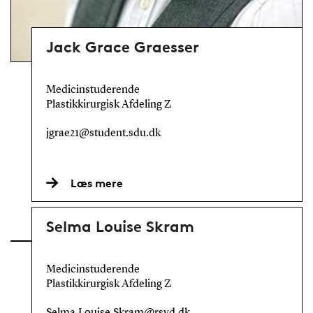
Jack Grace Graesser
Medicinstuderende
Plastikkirurgisk Afdeling Z
jgrae21@student.sdu.dk
Læs mere
Selma Louise Skram
Medicinstuderende
Plastikkirurgisk Afdeling Z
Selma.Louise.Skram@rsyd.dk