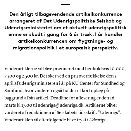
Den årligt tilbagevendende artikelkonkurrence
arrangeret af Det Udenrigspolitiske Selskab og
Udenrigsministeriet om et aktuelt udenrigspolitisk
emne er skudt i gang for 6 år træk. I år handler
artikelkonkurrencen om flygtninge- og
migrationspolitik i et europæisk perspektiv.
Vinderartiklerne
vil blive præmieret med henholdsvis 10.000,
7.500 og 2.500 kr. Det sker ved en prisoverrækkelse den 5.
april af udenrigsministeren i år på KU Center for Sundhed og
Samfund, hvor vinderen også holder et kort oplæg på
baggrund af sin artikel. Deadline for aflevering er den 16.
marts kl 17.00 til
udenrigs
@udenrigs.dk
. Artiklerne bliver
vurderet af redaktionen af Selskabets tidsskrift: "Udenrigs".
Vinderartiklen vil efterfølgende blive trykt i
Udenrigs
.