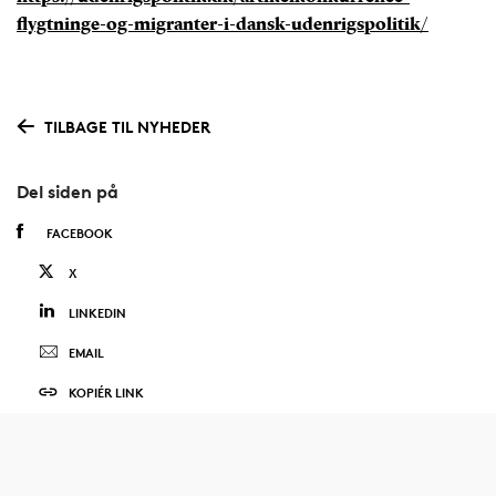
flygtninge-og-migranter-i-dansk-udenrigspolitik/
TILBAGE TIL NYHEDER
Del siden på
FACEBOOK
X
LINKEDIN
EMAIL
KOPIÉR LINK