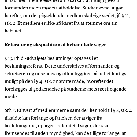
inhabilitet. Meddelelse herom skal så vidt muligt gives til
formanden inden mødets afholdelse. Studienævnet afgør
herefter, om det pågældende medlem skal vige sædet, jf. § 11,
stk. 2. Et medlem er ikke afskåret fra at stemme om sin
habilitet.
Referater og ekspedition af behandlede sager
§ 13. Ph.d.-udvalgets beslutninger optages i et
beslutningsreferat. Dette underskrives af formanden og
sekretæren og udsendes og offentliggøres på nettet hurtigst
muligt på den i § 4, stk. 2 nævnte måde, hvorefter det
forelægges til godkendelse på studienævnets næstfølgende
møde.
Stk. 2.
Ethvert af medlemmerne samt de i henhold til § 8, stk. 4
tilkaldte kan forlange opfattelser, der afviger fra
beslutningerne, optages i referatet. I sager, der skal
fremsendes til anden myndighed, kan de tillige forlange, at