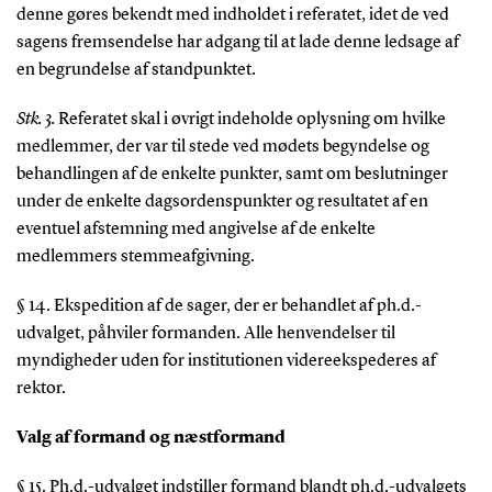
denne gøres bekendt med indholdet i referatet, idet de ved
sagens fremsendelse har adgang til at lade denne ledsage af
en begrundelse af standpunktet.
Stk. 3.
Referatet skal i øvrigt indeholde oplysning om hvilke
medlemmer, der var til stede ved mødets begyndelse og
behandlingen af de enkelte punkter, samt om beslutninger
under de enkelte dagsordenspunkter og resultatet af en
eventuel afstemning med angivelse af de enkelte
medlemmers stemmeafgivning.
§ 14. Ekspedition af de sager, der er behandlet af ph.d.-
udvalget, påhviler formanden. Alle henvendelser til
myndigheder uden for institutionen videreekspederes af
rektor.
Valg af formand og næstformand
§ 15. Ph.d.-udvalget indstiller formand blandt ph.d.-udvalgets