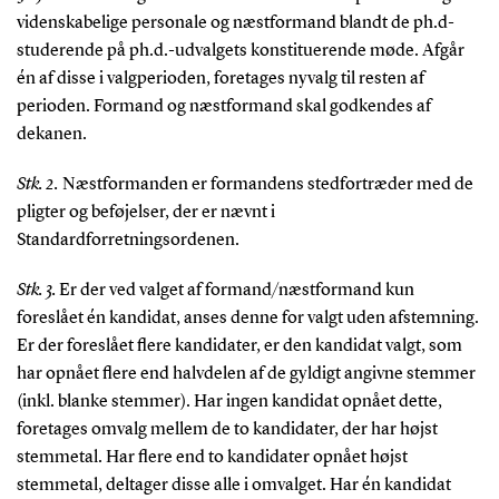
videnskabelige personale og næstformand blandt de ph.d-
studerende på ph.d.-udvalgets konstituerende møde. Afgår
én af disse i valgperioden, foretages nyvalg til resten af
perioden. Formand og næstformand skal godkendes af
dekanen.
Stk. 2.
Næstformanden er formandens stedfortræder med de
pligter og beføjelser, der er nævnt i
Standardforretningsordenen.
Stk. 3.
Er der ved valget af formand/næstformand kun
foreslået én kandidat, anses denne for valgt uden afstemning.
Er der foreslået flere kandidater, er den kandidat valgt, som
har opnået flere end halvdelen af de gyldigt angivne stemmer
(inkl. blanke stemmer). Har ingen kandidat opnået dette,
foretages omvalg mellem de to kandidater, der har højst
stemmetal. Har flere end to kandidater opnået højst
stemmetal, deltager disse alle i omvalget. Har én kandidat