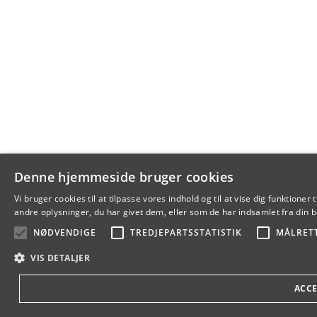
Denne hjemmeside bruger cookies
Vi bruger cookies til at tilpasse vores indhold og til at vise dig funkti
andre oplysninger, du har givet dem, eller som de har indsamlet fra din br
NØDVENDIGE
TREDJEPARTSSTATISTIK
MÅLRET
VIS DETALJER
ACCE