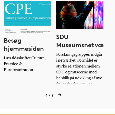
SDU
Besøg
Museumsnetværk
hjemmesiden
Forskningsgruppen indgår
Læs tidsskriftet Culture,
i netværket. Formålet er
Practice &
styrke relationen mellem
Europeanization
SDU og museerne med
henblik på udvikling af nye
fælles forsknings- og
formidlingssamarbejder.
Læs mere
1
2
Læs mere