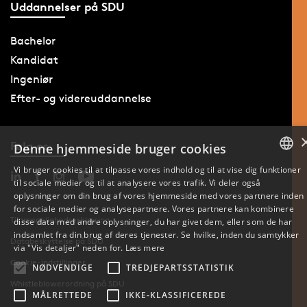
Uddannelser på SDU
Bachelor
Kandidat
Ingeniør
Efter- og videreuddannelse
Følg os
Denne hjemmeside bruger cookies
Vi bruger cookies til at tilpasse vores indhold og til at vise dig funktioner
til sociale medier og til at analysere vores trafik. Vi deler også
DANISH
oplysninger om din brug af vores hjemmeside med vores partnere inden
for sociale medier og analysepartnere. Vores partnere kan kombinere
ENGLISH
Tilgængelighedserklæring
disse data med andre oplysninger, du har givet dem, eller som de har
indsamlet fra din brug af deres tjenester. Se hvilke, inden du samtykker
Databeskyttelse på SDU
DANISH
via "Vis detaljer" neden for.
Læs mere
Cookie-indstillinger
NØDVENDIGE
TREDJEPARTSSTATISTIK
Whistleblowerordning på SDU
MÅLRETTEDE
IKKE-KLASSIFICEREDE