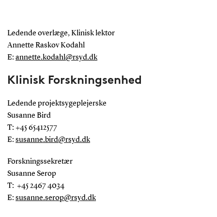
Ledende overlæge, Klinisk lektor
Annette Raskov Kodahl
E:
annette.kodahl@rsyd.dk
Klinisk Forskningsenhed
Ledende projektsygeplejerske
Susanne Bird
T: +45 65412577
E:
susanne.bird@rsyd.dk
Forskningssekretær
Susanne Serop
T: +45 2467 4034
E:
susanne.serop@rsyd.dk