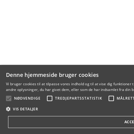
Denne hjemmeside bruger cookies
Vi bruger cookies til at tilpasse vores indhold og til at vise dig funkti
andre oplysninger, du har givet dem, eller som de har indsamlet fra din br
NØDVENDIGE
TREDJEPARTSSTATISTIK
MÅLRET
VIS DETALJER
ACCE