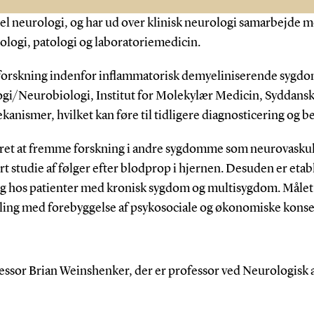
el neurologi, og har ud over klinisk neurologi samarbejde me
logi, patologi og laboratoriemedicin.
l forskning indenfor inflammatorisk demyeliniserende sygd
/Neurobiologi, Institut for Molekylær Medicin, Syddansk 
nismer, hvilket kan føre til tidligere diagnosticering og be
tret at fremme forskning i andre sygdomme som neurovas
rt studie af følger efter blodprop i hjernen. Desuden er etab
 hos patienter med kronisk sygdom og multisygdom. Målet fo
dling med forebyggelse af psykosociale og økonomiske kons
essor Brian Weinshenker, der er professor ved Neurologisk 