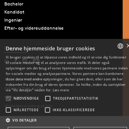
Bachelor
Kandidat
Ingeniør
Efter- og videreuddannelse
Denne hjemmeside bruger cookies
Følg os
Vi bruger cookies til at tilpasse vores indhold og til at vise dig funktioner
til sociale medier og til at analysere vores trafik. Vi deler også
DANISH
oplysninger om din brug af vores hjemmeside med vores partnere inden
for sociale medier og analysepartnere. Vores partnere kan kombinere
ENGLISH
disse data med andre oplysninger, du har givet dem, eller som de har
Tilgængelighedserklæring
indsamlet fra din brug af deres tjenester. Se hvilke, inden du samtykker
Databeskyttelse på SDU
DANISH
via "Vis detaljer" neden for.
Læs mere
Cookie-indstillinger
NØDVENDIGE
TREDJEPARTSSTATISTIK
Whistleblowerordning på SDU
MÅLRETTEDE
IKKE-KLASSIFICEREDE
VIS DETALJER