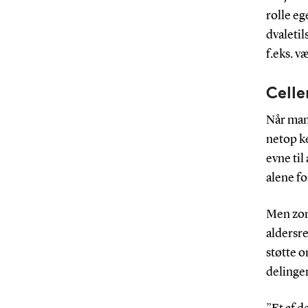
rolle e
dvaletil
f.eks. 
Celle
Når man 
netop ke
evne til
alene fo
Men zomb
aldersre
støtte o
delingen