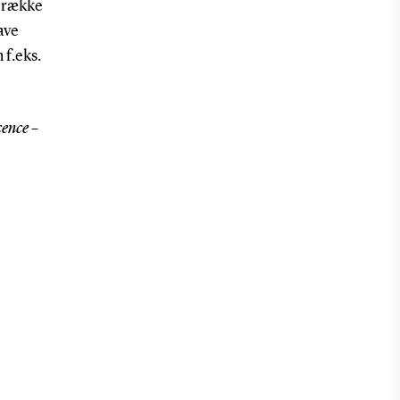
g række
ave
 f.eks.
cence –