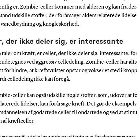
gentlig er. Zombie-celler kommer med alderen og kan fra der
stand udskille stoffer, der forårsager aldersrelaterede lidels
vævsnedbrydning og knogleskørhed.
r, der ikke deler sig, er interessante
taler om kræft, er celler, der ikke deler sig, interessante, fo
ndetegnes ved aggressiv celledeling. Zombie-celler har alts
 at forhindre, at kræftsvulster opstår og vokser et sted i krop
rdi celledeling ikke kan foregå.
ie-celler kan også udskille nogle stoffer, som, udover at f
laterede lidelser, kan forårsage kræft. Det gør de eksempelvi
mdannelsen af godartede celler til ondartede og ved at stim
 af kræftceller.