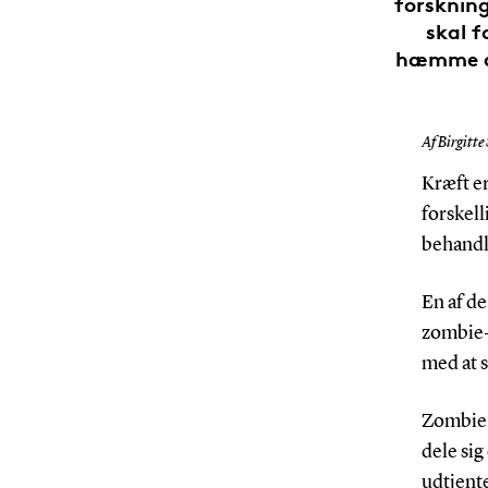
forskning
skal f
hæmme de
Af Birgitte
Kræft e
forskell
behandl
En af de
zombie-c
med at 
Zombie-c
dele sig
udtjente