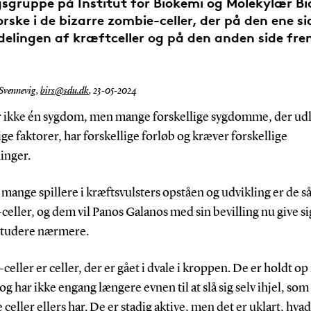
sgruppe på Institut for Biokemi og Molekylær Bi
orske i de bizarre zombie-celler, der på den ene s
lingen af kræftceller og på den anden side fr
 Svennevig,
birs@sdu.dk
,
23-05-2024
r ikke én sygdom, men mange forskellige sygdomme, der udl
ige faktorer, har forskellige forløb og kræver forskellige
inger.
 mange spillere i kræftsvulsters opståen og udvikling er de s
eller, og dem vil Panos Galanos med sin bevilling nu give sig
studere nærmere.
eller er celler, der er gået i dvale i kroppen. De er holdt op
 og har ikke engang længere evnen til at slå sig selv ihjel, som
 celler ellers har. De er stadig aktive, men det er uklart, hva