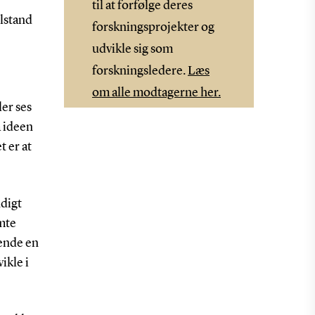
,
til at forfølge deres
lstand
forskningsprojekter og
udvikle sig som
forskningsledere.
Læs
om alle modtagerne her.
ler ses
 ideen
t er at
digt
emte
vende en
ikle i