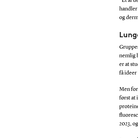
”Et af d
handler
og derm
Lunge
Gruppen 
nemlig 
er at st
få ideer
Men for
først at
protein
fluores
2023, og