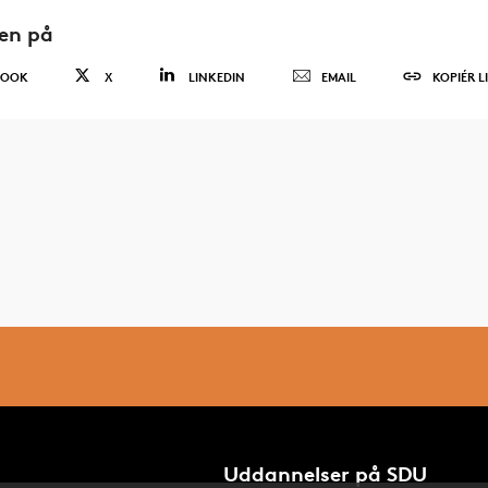
den på
BOOK
X
LINKEDIN
EMAIL
KOPIÉR L
Uddannelser på SDU