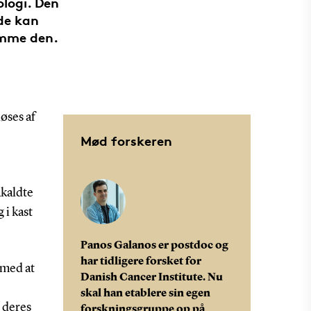
ologi. Den
ide kan
emme den.
øses af
Mød forskeren
åkaldte
 i kast
Panos Galanos er postdoc og
har tidligere forsket for
 med at
Danish Cancer Institute. Nu
skal han etablere sin egen
d deres
forskningsgruppe op på