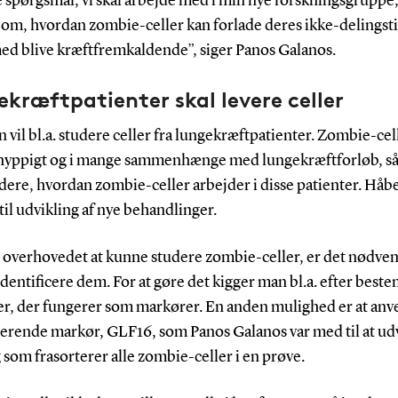
e spørgsmål, vi skal arbejde med i min nye forskningsgruppe
 om, hvordan zombie-celler kan forlade deres ikke-delingsti
ed blive kræftfremkaldende”, siger Panos Galanos.
kræftpatienter skal levere celler
vil bl.a. studere celler fra lungekræftpatienter. Zombie-cel
hyppigt og i mange sammenhænge med lungekræftforløb, så
udere, hvordan zombie-celler arbejder i disse patienter. Håbe
 til udvikling af nye behandlinger.
 overhovedet at kunne studere zombie-celler, er det nødven
 identificere dem. For at gøre det kigger man bl.a. efter best
er, der fungerer som markører. En anden mulighed er at an
cerende markør, GLF16, som Panos Galanos var med til at udv
 som frasorterer alle zombie-celler i en prøve.