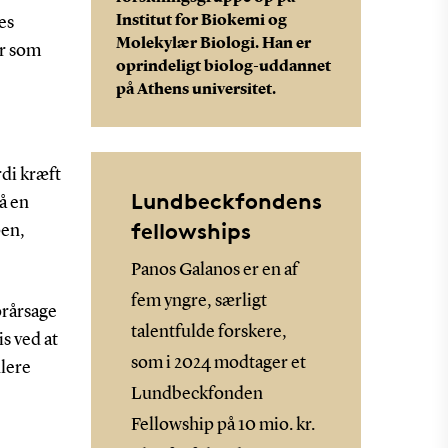
Institut for Biokemi og
es
Molekylær Biologi. Han er
er som
oprindeligt biolog-uddannet
på Athens universitet.
rdi kræft
Lundbeckfondens
å en
fellowships
pen,
Panos Galanos er en af
fem yngre, særligt
orårsage
talentfulde forskere,
s ved at
som i 2024 modtager et
ulere
Lundbeckfonden
Fellowship på 10 mio. kr.