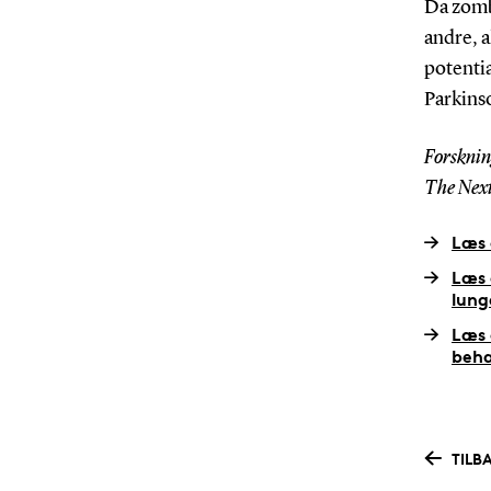
Da zombi
andre, a
potentia
Parkins
Forskning
The Next
Læs 
Læs 
lung
Læs 
beha
TILB