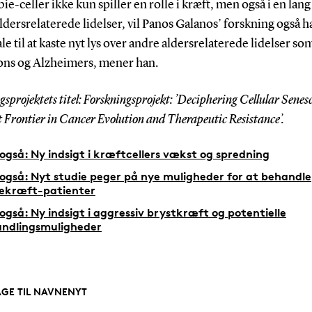
e-celler ikke kun spiller en rolle i kræft, men også i en lan
ldersrelaterede lidelser, vil Panos Galanos’ forskning også h
le til at kaste nyt lys over andre aldersrelaterede lidelser som
ons og Alzheimers, mener han.
sprojektets titel:
Forskningsprojekt: ’Deciphering Cellular Senes
 Frontier in Cancer Evolution and Therapeutic Resistance’.
også: Ny indsigt i kræftcellers vækst og spredning
også: Nyt studie peger på nye muligheder for at behandle
ekræft-patienter
også: Ny indsigt i aggressiv brystkræft og potentielle
ndlingsmuligheder
AGE TIL NAVNENYT