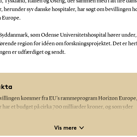
, Tyskland, Italien og Østrig, der sammen med i alt fire dan
, herunder syv danske hospitaler, har søgt om bevillingen h
 Europe.
Syddanmark, som Odense Universitetshospital hører under,
ørende region for idéen om forskningsprojektet. Det er herf
ngen er udfærdiget og sendt.
akta
villingen kommer fra EU’s rammeprogram Horizon Europe
r har et budget på cirka 700 milliarder kroner, og som yder
onomisk støtte til forskning og projekter på tværs af
ndegrænser i EU. Horizon Europe tager imod ansøgninger 
Vis mere
tte til projekter, der sigter efter at løse nogle af de