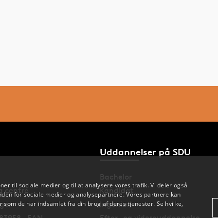
Mohammad Naghavi-Behzad, KI
Sofie Tind Nygaard, KI
Sepideh Sadegh, KI
Annette Raskov Kodahl, KI
Paw Holdgaard, KI
Søren Hess, KI
Ole Graumann, KI
Marianne Ewertz, KI
Karin Dieperink, KI
Uddannelser på SDU
Bachelor
oner til sociale medier og til at analysere vores trafik. Vi deler også
og centre
Kandidat
den for sociale medier og analysepartnere. Vores partnere kan
nger
Ingeniør
 som de har indsamlet fra din brug af deres tjenester. Se hvilke,
83958 · EAN
Efter- og videreuddannelse