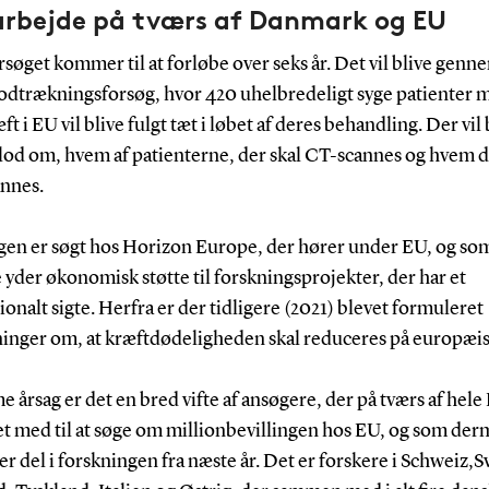
rbejde på tværs af Danmark og EU
rsøget kommer til at forløbe over seks år. Det vil blive genn
lodtrækningsforsøg, hvor 420 uhelbredeligt syge patienter 
ft i EU vil blive fulgt tæt i løbet af deres behandling. Der vil 
 lod om, hvem af patienterne, der skal CT-scannes og hvem d
nnes.
ngen er søgt hos Horizon Europe, der hører under EU, og so
yder økonomisk støtte til forskningsprojekter, der har et
ionalt sigte. Herfra er der tidligere (2021) blevet formuleret
inger om, at kræftdødeligheden skal reduceres på europæis
 årsag er det en bred vifte af ansøgere, der på tværs af hel
et med til at søge om millionbevillingen hos EU, og som de
er del i forskningen fra næste år. Det er forskere i Schweiz,S