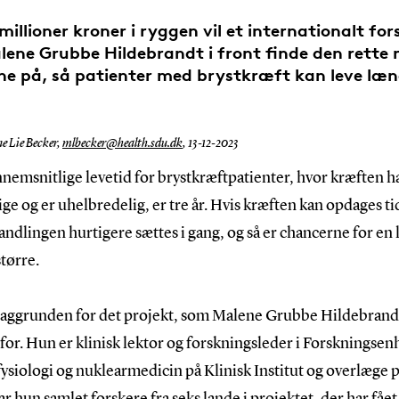
illioner kroner i ryggen vil et internationalt fo
ene Grubbe Hildebrandt i front finde den rette
ne på, så patienter med brystkræft kan leve læn
e Lie Becker,
mlbecker@health.sdu.dk
,
13-12-2023
nemsnitlige levetid for brystkræftpatienter, hvor kræften h
ige og er uhelbredelig, er tre år. Hvis kræften kan opdages ti
ndlingen hurtigere sættes i gang, og så er chancerne for en
større.
baggrunden for det projekt, som Malene Grubbe Hildebrandt 
for. Hun er klinisk lektor og forskningsleder i Forskningsen
fysiologi og nuklearmedicin på Klinisk Institut og overlæge
r hun samlet forskere fra seks lande i projektet, der har fåe