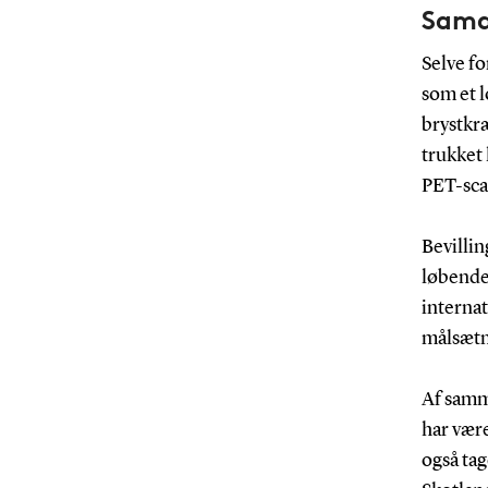
Sama
Selve fo
som et 
brystkræ
trukket
PET-sca
Bevilli
løbende 
internat
målsætn
Af samme
har vær
også tag