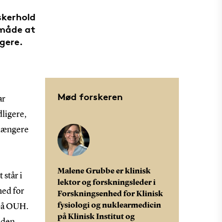
rskerhold
 måde at
gere.
Mød forskeren
ar
dligere,
 længere
Malene Grubbe er klinisk
står i
lektor og forskningsleder i
hed for
Forskningsenhed for Klinisk
fysiologi og nuklearmedicin
 på OUH.
på Klinisk Institut og
t den