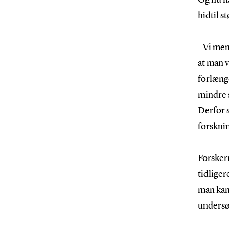
hidtil s
- Vi me
at man v
forlænge
mindre s
Derfor s
forskni
Forskern
tidlige
man kan 
undersø