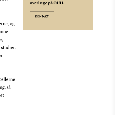
overlæge på OUH.
KONTAKT
erne, og
kunne
e,
 studier.
er
cellerne
ng, så
det