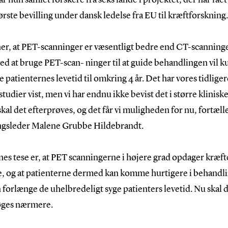
tørste bevilling under dansk ledelse fra EU til kræftforskning.
ner, at PET-scanninger er væsentligt bedre end CT-scanning
ed at bruge PET-scan- ninger til at guide behandlingen vil 
 patienternes levetid til omkring 4 år. Det har vores tidliger
tudier vist, men vi har endnu ikke bevist det i større kliniske
kal det efterprøves, og det får vi muligheden for nu, fortæll
ngsleder Malene Grubbe Hildebrandt.
es tese er, at PET scanningerne i højere grad opdager kræft
re, og at patienterne dermed kan komme hurtigere i behandli
forlænge de uhelbredeligt syge patienters levetid. Nu skal 
ges nærmere.