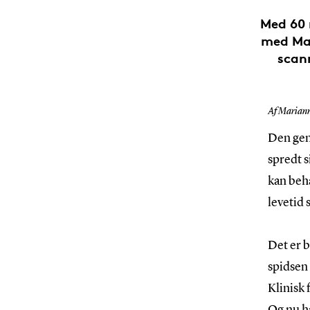
Med 60 m
med Mal
scan
Af Mariann
Den gen
spredt s
kan beha
levetid 
Det er 
spidsen 
Klinisk 
Og nu ha