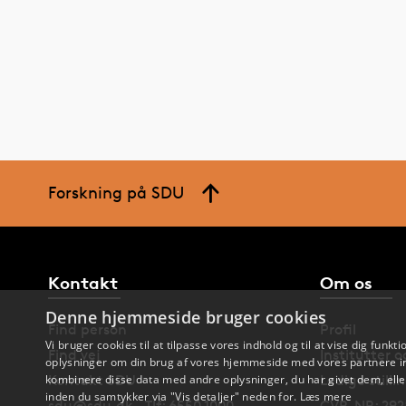
Forskning på SDU
Kontakt
Om os
Denne hjemmeside bruger cookies
Find person
Profil
Vi bruger cookies til at tilpasse vores indhold og til at vise dig funkti
Find vej
Institutter 
oplysninger om din brug af vores hjemmeside med vores partnere in
Kontakt SDU
Ledige stilli
kombinere disse data med andre oplysninger, du har givet dem, eller
inden du samtykker via "Vis detaljer" neden for.
Læs mere
sdu@sdu.dk · Tlf: 6550 1000
CVR-NR: 292