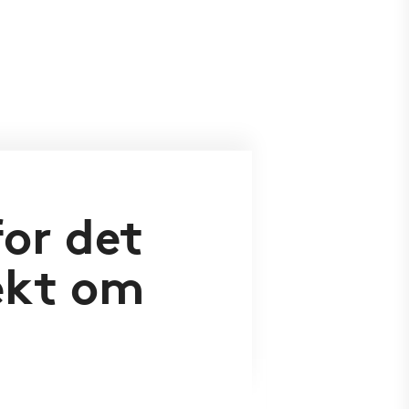
for det
ekt om