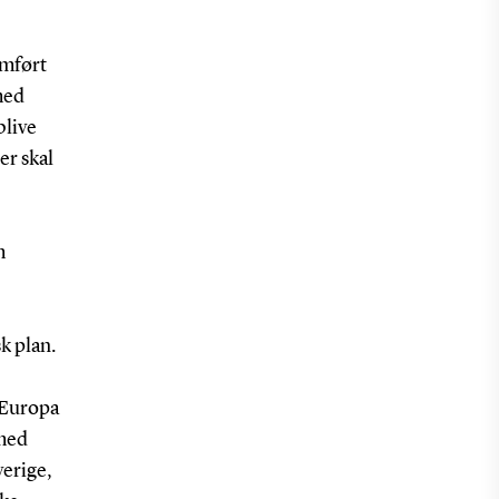
emført
med
blive
er skal
m
k plan.
e Europa
rmed
verige,