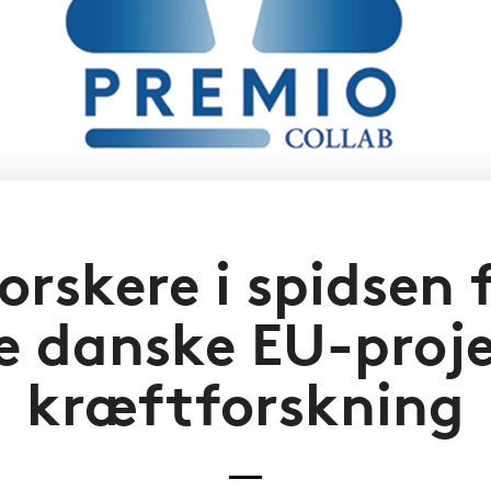
rskere i spidsen 
te danske EU-proj
kræftforskning