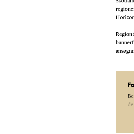
Skotland
regioner
Horizon
Region 
bannerf
ansøgni
F
Be
de
øk
la
stø