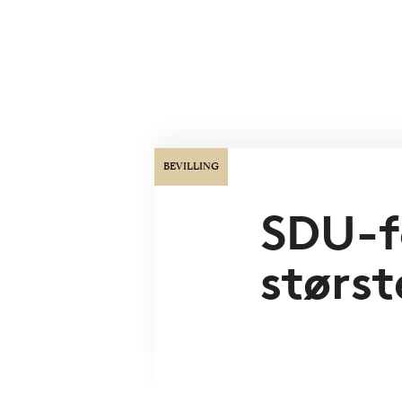
BEVILLING
SDU-fo
størs