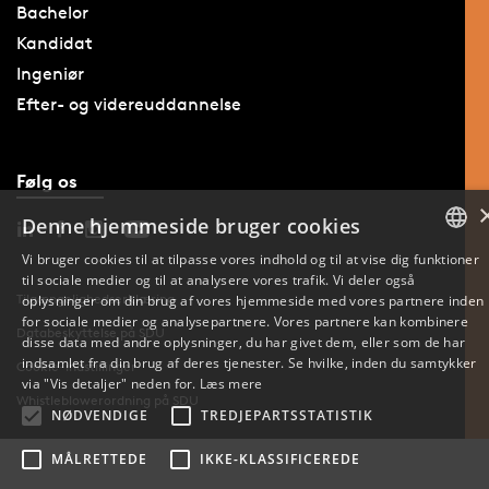
Bachelor
Kandidat
Ingeniør
Efter- og videreuddannelse
Følg os
Denne hjemmeside bruger cookies
Vi bruger cookies til at tilpasse vores indhold og til at vise dig funktioner
til sociale medier og til at analysere vores trafik. Vi deler også
DANISH
Tilgængelighedserklæring
oplysninger om din brug af vores hjemmeside med vores partnere inden
for sociale medier og analysepartnere. Vores partnere kan kombinere
ENGLISH
Databeskyttelse på SDU
disse data med andre oplysninger, du har givet dem, eller som de har
indsamlet fra din brug af deres tjenester. Se hvilke, inden du samtykker
Cookie-indstillinger
DANISH
via "Vis detaljer" neden for.
Læs mere
Whistleblowerordning på SDU
NØDVENDIGE
TREDJEPARTSSTATISTIK
MÅLRETTEDE
IKKE-KLASSIFICEREDE