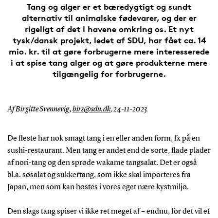
Tang og alger er et bæredygtigt og sundt
alternativ til animalske fødevarer, og der er
rigeligt af det i havene omkring os. Et nyt
tysk/dansk projekt, ledet af SDU, har fået ca. 14
mio. kr. til at gøre forbrugerne mere interesserede
i at spise tang alger og at gøre produkterne mere
tilgængelig for forbrugerne.
Af Birgitte Svennevig,
birs@sdu.dk
,
24-11-2023
De fleste har nok smagt tang i en eller anden form, fx på en
sushi-restaurant. Men tang er andet end de sorte, flade plader
af nori-tang og den sprøde wakame tangsalat. Det er også
bl.a. søsalat og sukkertang, som ikke skal importeres fra
Japan, men som kan høstes i vores eget nære kystmiljø.
Den slags tang spiser vi ikke ret meget af – endnu, for det vil et