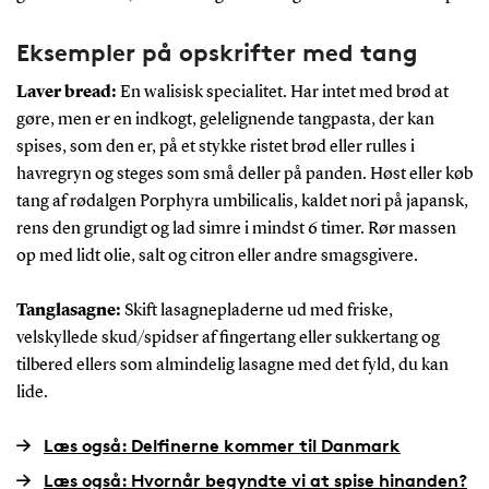
Eksempler på opskrifter med tang
Laver bread:
En walisisk specialitet. Har intet med brød at
gøre, men er en indkogt, gelelignende tangpasta, der kan
spises, som den er, på et stykke ristet brød eller rulles i
havregryn og steges som små deller på panden. Høst eller køb
tang af rødalgen Porphyra umbilicalis, kaldet nori på japansk,
rens den grundigt og lad simre i mindst 6 timer. Rør massen
op med lidt olie, salt og citron eller andre smagsgivere.
Tanglasagne:
Skift lasagnepladerne ud med friske,
velskyllede skud/spidser af fingertang eller sukkertang og
tilbered ellers som almindelig lasagne med det fyld, du kan
lide.
Læs også: Delfinerne kommer til Danmark
Læs også: Hvornår begyndte vi at spise hinanden?