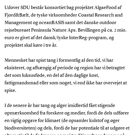
Udover SDU består konsortiet bag projektet AlgaeFood af
Fjord&Bælt, de tyske virksomheder Coastal Research and
Management og oceanBASIS samt det danske outdoor
rejsebureaet Peninsula Nature Aps. Bevillingen på ca. 2 mio.
euro er givet af det dansk/tyske InterReg-program, og
projektet skal køre i tre år.
Mennesket har spist tang i formentlig al den tid, vi har
eksisteret, og afhængig af periode og region har vi betragtet
det som luksusføde, en del af den daglige kost,
fattigmandsmad eller som noget, vi end ikke har overvejet at
spise.
I de senere år har tang og alger imidlertid fået stigende
opmærksomhed fra forskere og medier, fordi de dels udfører
en vigtig opgave for klimaet (de opsamler kulstof og øger
biodiversiteten) og dels, fordi de har potentiale til at udgøre et