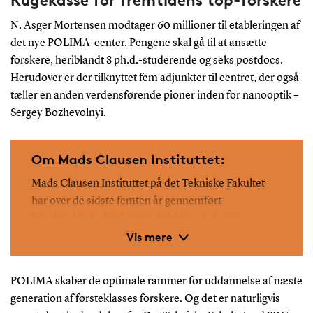
N. Asger Mortensen modtager 60 millioner til etableringen af
det nye POLIMA-center. Pengene skal gå til at ansætte
forskere, heriblandt 8 ph.d.-studerende og seks postdocs.
Herudover er der tilknyttet fem adjunkter til centret, der også
tæller en anden verdensførende pioner inden for nanooptik –
Sergey Bozhevolnyi.
Om Mads Clausen Instituttet:
Mads Clausen Instituttet på det Tekniske Fakultet
har over de sidste femten år gennemført
banebrydende forskningsaktiviteter indenfor
Vis mere
nanoforskning, både på Center Nano Optics i
Odense og Center NanoSYD i Sønderborg. Begge
centre er stærkt involveret i Fysik- og
POLIMA skaber de optimale rammer for uddannelse af næste
Teknologiuddannelser på SDU.
generation af førsteklasses forskere. Og det er naturligvis