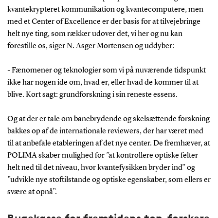
kvantekrypteret kommunikation og kvantecomputere, men
med et Center of Excellence er der basis for at tilvejebringe
helt nye ting, som rækker udover det, vi her og nu kan
forestille os, siger N. Asger Mortensen og uddyber:
- Fænomener og teknologier som vi på nuværende tidspunkt
ikke har nogen ide om, hvad er, eller hvad de kommer til at
blive. Kort sagt: grundforskning i sin reneste essens.
Og at der er tale om banebrydende og skelsættende forskning
bakkes op af de internationale reviewers, der har været med
til at anbefale etableringen af det nye center. De fremhæver, at
POLIMA skaber mulighed for ”at kontrollere optiske felter
helt ned til det niveau, hvor kvantefysikken bryder ind” og
”udvikle nye stoftilstande og optiske egenskaber, som ellers er
svære at opnå”.
Rugekasse for fremtidens top-forskere