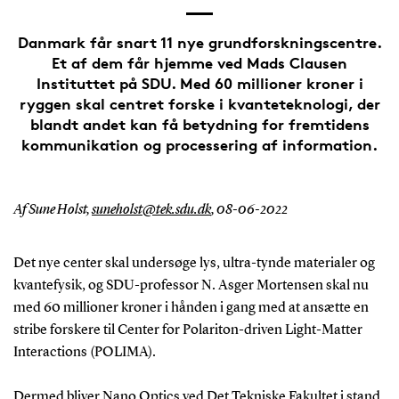
Danmark får snart 11 nye grundforskningscentre.
Et af dem får hjemme ved Mads Clausen
Instituttet på SDU. Med 60 millioner kroner i
ryggen skal centret forske i kvanteteknologi, der
blandt andet kan få betydning for fremtidens
kommunikation og processering af information.
Af Sune Holst,
suneholst@tek.sdu.dk
,
08-06-2022
Det nye center skal undersøge lys, ultra-tynde materialer og
kvantefysik, og SDU-professor N. Asger Mortensen skal nu
med 60 millioner kroner i hånden i gang med at ansætte en
stribe forskere til Center for Polariton-driven Light-Matter
Interactions (POLIMA).
Dermed bliver Nano Optics ved Det Tekniske Fakultet i stand