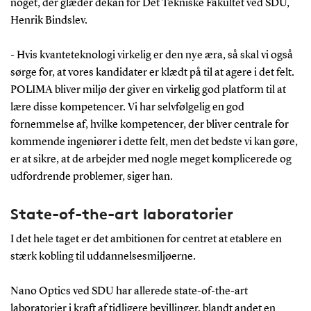
noget, der glæder dekan for Det Tekniske Fakultet ved SDU,
POLIMA ligger som nyt grundforskningscenter
Henrik Bindslev.
under Mads Clausen Instituttet og udvider betydeligt
grundforskningsdelen af fremtidig nanoforskning.
- Hvis kvanteteknologi virkelig er den nye æra, så skal vi også
POLIMA skaber dermed sammen med de
sørge for, at vores kandidater er klædt på til at agere i det felt.
eksisterende centre grundlag for både unikke
POLIMA bliver miljø der giver en virkelig god platform til at
forsknings- og udviklingsaktiviteter, såvel som
lære disse kompetencer. Vi har selvfølgelig en god
undervisningsaktiviteter i fotoner, materialer og
fornemmelse af, hvilke kompetencer, der bliver centrale for
kvantefysik.
kommende ingeniører i dette felt, men det bedste vi kan gøre,
er at sikre, at de arbejder med nogle meget komplicerede og
udfordrende problemer, siger han.
State-of-the-art laboratorier
I det hele taget er det ambitionen for centret at etablere en
stærk kobling til uddannelsesmiljøerne.
Nano Optics ved SDU har allerede state-of-the-art
laboratorier i kraft af tidligere bevillinger, blandt andet en