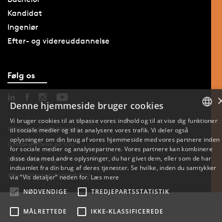
Kandidat
Ingeniør
Efter- og videreuddannelse
Følg os
Denne hjemmeside bruger cookies
Vi bruger cookies til at tilpasse vores indhold og til at vise dig funktioner
Tilgængelighedserklæring
til sociale medier og til at analysere vores trafik. Vi deler også
DANISH
oplysninger om din brug af vores hjemmeside med vores partnere inden
Databeskyttelse på SDU
for sociale medier og analysepartnere. Vores partnere kan kombinere
ENGLISH
disse data med andre oplysninger, du har givet dem, eller som de har
Cookie-indstillinger
indsamlet fra din brug af deres tjenester. Se hvilke, inden du samtykker
DANISH
Whistleblowerordning på SDU
via "Vis detaljer" neden for.
Læs mere
NØDVENDIGE
TREDJEPARTSSTATISTIK
MÅLRETTEDE
IKKE-KLASSIFICEREDE