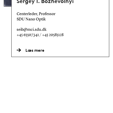
Sergey I. Bozhevolnyi
Centerleder, Professor
SDU Nano Optik
seib@mci.sdu.dk
+45 65507341 / +45 20585128
Læs mere