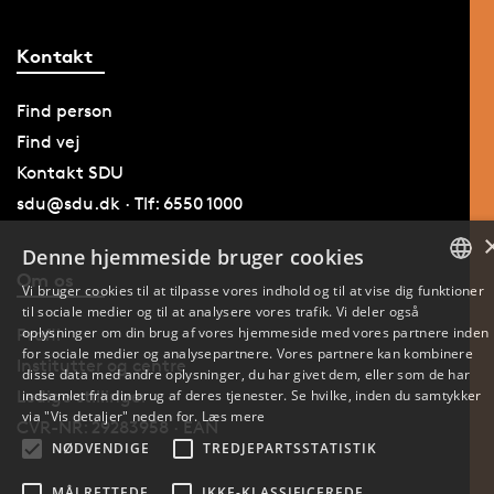
Kontakt
Find person
Find vej
Kontakt SDU
sdu@sdu.dk · Tlf: 6550 1000
Denne hjemmeside bruger cookies
Om os
Vi bruger cookies til at tilpasse vores indhold og til at vise dig funktioner
til sociale medier og til at analysere vores trafik. Vi deler også
DANISH
oplysninger om din brug af vores hjemmeside med vores partnere inden
Profil
for sociale medier og analysepartnere. Vores partnere kan kombinere
ENGLISH
Institutter og centre
disse data med andre oplysninger, du har givet dem, eller som de har
indsamlet fra din brug af deres tjenester. Se hvilke, inden du samtykker
Ledige stillinger
DANISH
via "Vis detaljer" neden for.
Læs mere
CVR-NR: 29283958 · EAN
NØDVENDIGE
TREDJEPARTSSTATISTIK
MÅLRETTEDE
IKKE-KLASSIFICEREDE