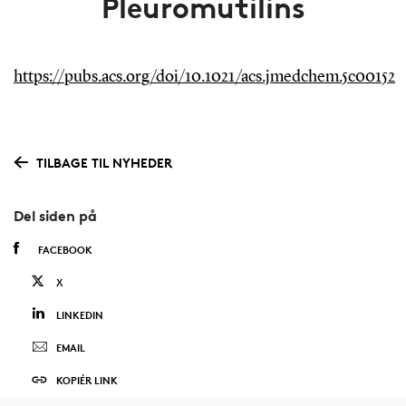
Pleuromutilins
https://pubs.acs.org/doi/10.1021/acs.jmedchem.5c00152
TILBAGE TIL NYHEDER
Del siden på
FACEBOOK
X
LINKEDIN
EMAIL
KOPIÉR LINK