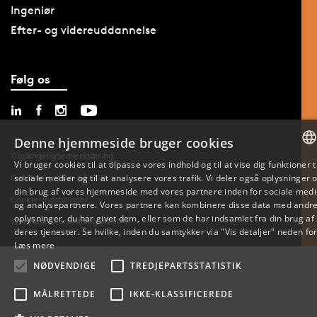
Ingeniør
Efter- og videreuddannelse
Følg os
Denne hjemmeside bruger cookies
Tilgængelighedserklæring
Vi bruger cookies til at tilpasse vores indhold og til at vise dig funktioner ti
sociale medier og til at analysere vores trafik. Vi deler også oplysninger
Databeskyttelse på SDU
DANIS
din brug af vores hjemmeside med vores partnere inden for sociale medi
Cookie-indstillinger
og analysepartnere. Vores partnere kan kombinere disse data med andr
ENGLI
oplysninger, du har givet dem, eller som de har indsamlet fra din brug af
Whistleblowerordning på SDU
deres tjenester. Se hvilke, inden du samtykker via "Vis detaljer" neden for
DANIS
Læs mere
NØDVENDIGE
TREDJEPARTSSTATISTIK
MÅLRETTEDE
IKKE-KLASSIFICEREDE