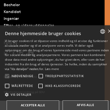
Bachelor
Kandidat
Ingeniør
Efter- og videreuddannelse
Denne hjemmeside bruger cookies
Vi bruger cookies til at tilpasse vores indhold og til at vise dig funktioner
Følg os
til sociale medier og til at analysere vores trafik. Vi deler også
DANISH
oplysninger om din brug af vores hjemmeside med vores partnere inden
for sociale medier og analysepartnere. Vores partnere kan kombinere
ENGLISH
disse data med andre oplysninger, du har givet dem, eller som de har
indsamlet fra din brug af deres tjenester. Se hvilke, inden du samtykker
DANISH
via "Vis detaljer" neden for.
Læs mere
Tilgængelighedserklæring
NØDVENDIGE
TREDJEPARTSSTATISTIK
Databeskyttelse på SDU
Cookie-indstillinger
MÅLRETTEDE
IKKE-KLASSIFICEREDE
Whistleblowerordning på SDU
VIS DETALJER
AFVIS ALLE
ACCEPTER ALLE