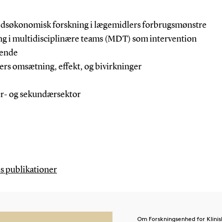
dhedsøkonomisk forskning i lægemidlers forbrugsmønstre
ning i multidisciplinære teams (MDT) som intervention
mende
rs omsætning, effekt, og bivirkninger
ær- og sekundærsektor
es publikationer
Om Forskningsenhed for Klini