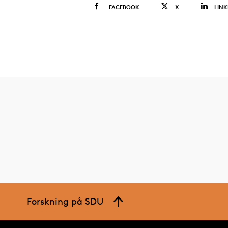
FACEBOOK
X
LINK
Forskning på SDU