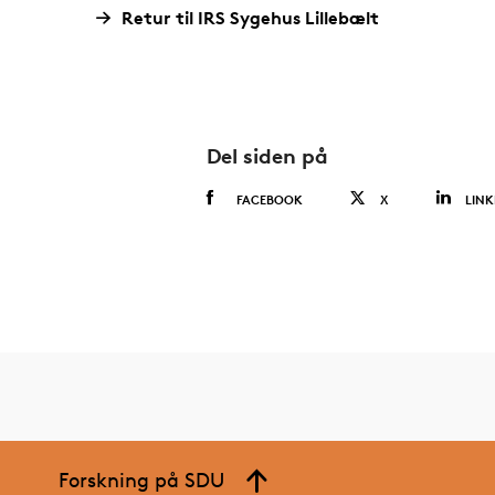
Retur til IRS Sygehus Lillebælt
Del siden på
FACEBOOK
X
LINK
Forskning på SDU