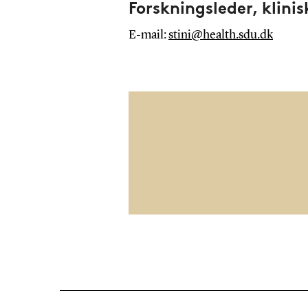
Forskningsleder, klinis
E-mail:
stini@health.sdu.dk